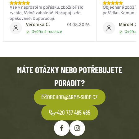
Vše v naprostém pořádku, zboží přišlo
Objednané zboží do
rychle, řádně zabalené. Nakupuji zde
pořádku. Komunik
opakovaně. Doporučuji.
Veronika C.
Marcel Ch
01.08.2026
Ověřená recenze
Ověřená
MÁTE OTÁZKY NEBO POTŘEBUJETE
PORADIT?
OBCHOD@ARMY-SHOP.CZ
+420 737 465 465