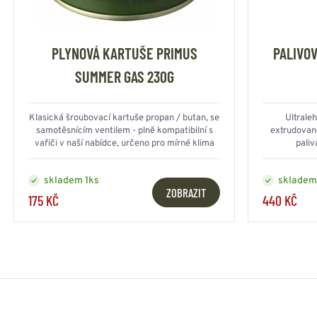
PLYNOVÁ KARTUŠE PRIMUS
PALIVO
SUMMER GAS 230G
Klasická šroubovací kartuše propan / butan, se
Ultrale
samotěsnícím ventilem - plně kompatibilní s
extrudované
vařiči v naší nabídce, určeno pro mírné klima
paliv
skladem 1ks
skladem
ZOBRAZIT
175 KČ
440 KČ