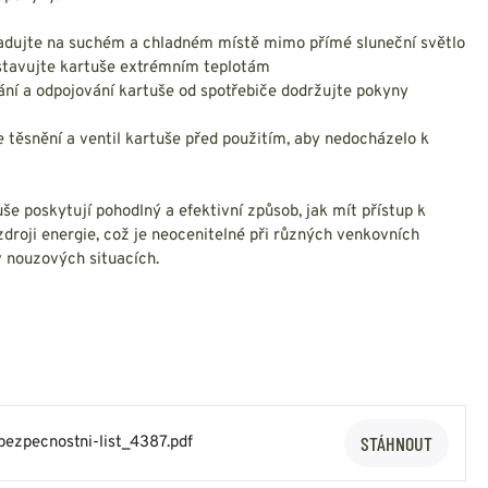
ladujte na suchém a chladném místě mimo přímé sluneční světlo
stavujte kartuše extrémním teplotám
vání a odpojování kartuše od spotřebiče dodržujte pokyny
e těsnění a ventil kartuše před použitím, aby nedocházelo k
še poskytují pohodlný a efektivní způsob, jak mít přístup k
roji energie, což je neocenitelné při různých venkovních
v nouzových situacích.
STÁHNOUT
bezpecnostni-list_4387.pdf