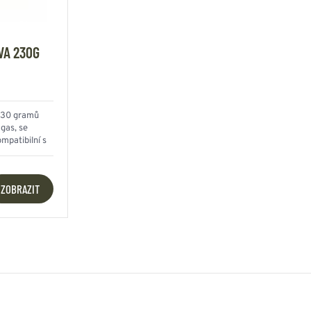
VA 230G
 230 gramů
gas, se
mpatibilní s
ZOBRAZIT