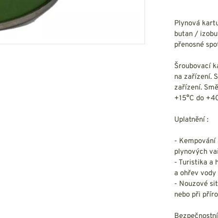
HOUPACÍ
HMYZU
OSTATNÍ
IKRÝVKY
Plynová kartu
butan / izobu
NSTVÍ
přenosné spot
Šroubovací ka
na zařízení. 
zařízení. Smě
Y...
+15°C do +40
OVOVÉ
SVETRY
T
Uplatnění :
AKTICKÉ
REVNÉ
STATNÍ
VÉ
- Kempování a
NÍ
plynových vař
- Turistika a
a ohřev vody 
DOPLŇKY
- Nouzové sit
nebo při přír
Bezpečnostní