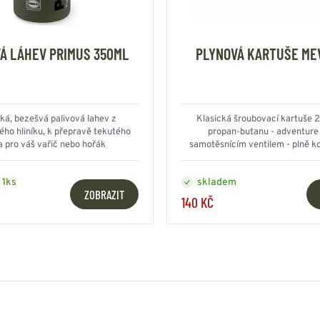
VÁ LÁHEV PRIMUS 350ML
PLYNOVÁ KARTUŠE ME
hká, bezešvá palivová lahev z
Klasická šroubovací kartuše
ho hliníku, k přepravě tekutého
propan-butanu - adventure 
a pro váš vařič nebo hořák
samotěsnícím ventilem - plně ko
vařiči v naší nabídce
 1ks
skladem
ZOBRAZIT
140 KČ