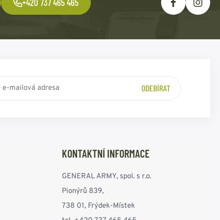
+420 737 465 465
ODEBÍRAT
KONTAKTNÍ INFORMACE
GENERAL ARMY, spol. s r.o.
Pionýrů 839,
738 01, Frýdek-Místek