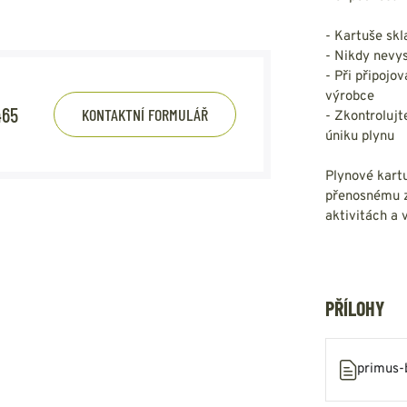
- Kartuše sk
- Nikdy nevy
- Při připojo
výrobce
465
KONTAKTNÍ FORMULÁŘ
- Zkontrolujt
úniku plynu
Plynové kartu
přenosnému zd
aktivitách a 
PŘÍLOHY
primus-