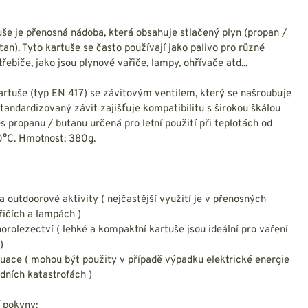
NESMEKY -
protiskluzové návleky
KAMAŠE - holeňové
še je přenosná nádoba, která obsahuje stlačený plyn (propan /
návleky
tan). Tyto kartuše se často používají jako palivo pro různé
OSTATNÍ
řebiče, jako jsou plynové vařiče, lampy, ohřívače atd...
PŘÍSLUŠENSTVÍ
rtuše (typ EN 417) se závitovým ventilem, který se našroubuje
Standardizovaný závit zajišťuje kompatibilitu s širokou škálou
s propanu / butanu určená pro letní použití při teplotách od
°C. Hmotnost: 380g.
ERMOPRÁDLO
VESTY
VESTY LETNÍ
 outdoorové aktivity ( nejčastější využití je v přenosných
NEZATEPLENÉ
ičích a lampách )
VESTY ZATEPLENÉ
 horolezectví ( lehké a kompaktní kartuše jsou ideální pro vaření
)
uace ( mohou být použity v případě výpadku elektrické energie
odních katastrofách )
 pokyny: