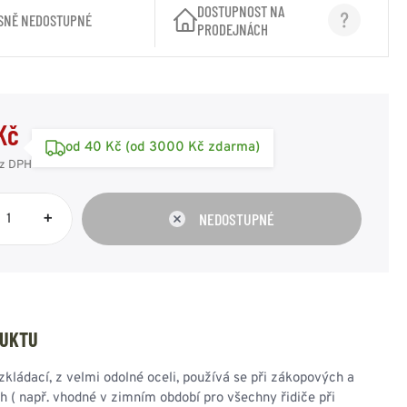
SPOJOVACÍ PRVKY
ZIMNÍ PŘEVLEČNÍKY
SAKA
DOSTUPNOST NA
RUSKÁ ARMÁDA
SNĚ NEDOSTUPNÉ
PRODEJNÁCH
OSTATNÍ
OSTATNÍ
AMERICKÁ ARMÁDA
KAMUFLÁŽNÍ
ODZNAKY - OSTATNÍ
POTŘEBY
VÝLOŽKY
HODNOSTI
Kč
od 40 Kč (od 3000 Kč zdarma)
z DPH
UNIČNÍ BEDNY
PUŠKOHLEDY
PASKY - KŠANDY -
OBUV - PONOŽKY -
BATERKY - ČELOVKY -
DRAVOTNÍ POTŘEBY
REKY
PŘÍSLUŠENSTVÍ
SVÍTIDLA
VOJENSKÝ ORIGINÁL
PEVNÉ PŘIBLÍŽENÍ
+
NEDOSTUPNÉ
OPASEK TENKÝ
DESIGNOVÉ A
OBUV POLNÍ
VARIABILNÍ
ČELOVÉ SVÍTILNY
LÉKÁRNIČKY
OPASEK ŠIROKÝ
STYLOVÉ
OBUV ZIMNÍ
PŘIBLÍŽENÍ
BATERKY
OBVAZY a ŠKRTIDLA
KŠANDY - ŠLE
OBUV OSTATNÍ
DOPLŇKY
POMOCNÝ MATERIÁL
TREKY - POPRUHY
HOLINKY - GUMÁKY -
OSTATNÍ
BRAŠNY, IFAK
OSTATNÍ
GALOŠE
OSTATNÍ POTŘEBY
PONOŽKY
DUKTU
ČISTÍCÍ
PROSTŘEDKY
zkládací, z velmi odolné oceli, používá se při zákopových a
STÉLKY - VLOŽKY
h ( např. vhodné v zimním období pro všechny řidiče při