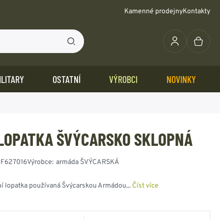
Kamenné prodejny
Kontakty
ILITARY
OSTATNÍ
VÝROBCI
NOVINKY
ANA - ŠŇŮRY -
BUNDY - PARKY - POLNÍ
TAKTICKÁ VÝSTROJ +
SURVIVAL
IRSOFT
AMUFLÁŽNÍ POTŘEBY
POUZDRA PISTOLOVÁ
PLÁŠTĚNKY - PONČA
OSTATNÍ
LŮZY - MIKINY
YGIENA
EPROMOKAVÉ VAKY
ROVAZY - OSTATNÍ
KABÁTY
DOPLŇKY
 LOPATKA ŠVÝCARSKO SKLOPNÁ
SADY NA PŘEŽITÍ
STŘELIVO BBs 6mm
PADÁKOVÉ ŠŇŮRY -
KAMUFLÁŽNÍ BARVY
BUNDY - KABÁTY
STEHENNÍ
TAKTICKÉ VESTY
PLÁŠTĚNKY - PONČA
JEDNOBAREVNÉ
KARTY NA PŘEŽITÍ
ZBRANĚ
LANA
NA OBLIČEJ
PARKY + KONGA
OPASKOVÁ
TAKTICKÉ SYSTÉMY
DEŠTNÍKY
BLŮZY
PÍŠŤALKY
OSTATNÍ DOPLŇKY
GUMICUKY -
KAMUFLÁŽNÍ
BOMBERY, CWU,
PODPAŽNÍ
BALISTICKÉ VESTY
DOPLŇKY
MASKÁČOVÉ BLŮZY
:
F627016
Výrobce:
armáda ŠVÝCARSKÁ
OSTATNÍ
DZNAKY - VÝLOŽKY -
KNIHY - PŘÍRUČKY -
ELASTICKÉ
BARVY- SPREJE
ALJAŠKY N2B, N3B
DLOUHÉ ZBRANĚ
OSTATNÍ
NEPROMOKAVÉ
MIKINY
ODNOSTI
POPRUHY
KAMUFLÁŽNÍ PÁSKY
POLNÍ BUNDY
OSTATNÍ
KOMPLETY
ČASOPISY
OSTATNÍ - DOPLŇKY
ní lopatka používaná Švýcarskou Armádou...
Číst více
PARACORD
MASKOVACÍ SÍTĚ
OSTATNÍ
ČESKÁ ARMÁDA
NÁRAMKY - DOPLŇKY
KAMUFLÁŽNÍ
PŘÍSLUŠENSTVÍ
SLOVENSKÁ ARMÁDA
KARABINY -
PŘEVLEČNÍKY
GORE-TEX - 3-laminát
NĚMECKÁ ARMÁDA