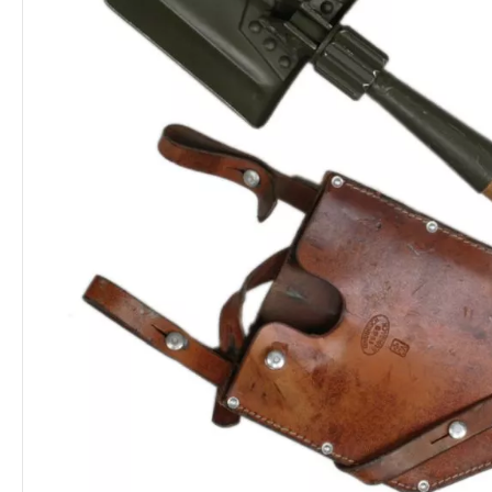
MULTIFUNKČNÍ nože
TELESKOPICKÉ
DOPLŇKY
a NÁTĚLNÍ
OSTATNÍ.
HYDROSYSTÉMY -
OSTATNÍ
VLAJKY 30
SPECIÁLNÍ nože
OBUŠKY - TONFY
NÁTĚLNÍK
DOPLŇKY
VLAJKY 10 
VYSTŘELOVACÍ nože
BOXERY
DESINFEKCE A
DĚTSKÉ NOŽE
POUTA
ÚPRAVA VODY
DOPLŇKY
OSTATNÍ
OSTATNÍ
POTRAVINY
ZBRAŇOVÉ POPRUHY
ČIŠTĚNÍ ZBRA
ZAJÍMAVOSTI
KUKLY - OBLI
SPACÍ PYTLE 
NEZAŘADITEL
KLOBOUKY - ČEPICE...
CELTY - PLACHTY
MASKY
KARIMATKY - 
PISTOLOVÉ
ŠŇŮRY A 
ŽIDLE
KŠILTOVKY
JEDNOBODOVÉ
Kukly LETN
OLEJE a S
VOJENSKÉ CELTY
JUNGLE KLOBOUKY
VÍCEBODOVÉ
Kukly PLE
OSTATNÍ 
SPACÍ PYT
PLACHTY -
AUSTRALSKÉ
OSTATNÍ
Kukly OST
ŽĎÁRÁKY -
PŘÍSTŘEŠKY
KLOBOUKY
VAKY
DOPLŇKY
ARMÁDNÍ KLOBOUKY
KARIMATKY
a ČEPICE
TERMOMA
GORE-TEX
STANY - B
KLOBOUKY
ŽIDLE - LE
LOVECKÉ KLOBOUKY
STOLY