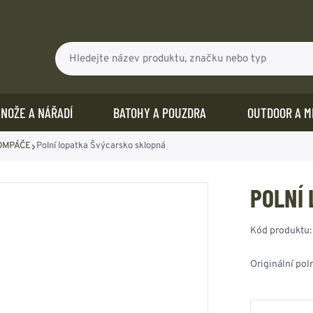
d
NOŽE A NÁŘADÍ
BATOHY A POUZDRA
OUTDOOR A M
ROMPÁČE
Polní lopatka Švýcarsko sklopná
LE -
IMPREGNAČNÍ
IČKY -
KALHOTY - BERMUDY -
LOPATKY - PILKY -
L
LEDVINKY - PENĚŽENKY
ĚLNÍKY
NICE
APALOVAČE
PYROTECHNIKA
A
K
B
H
NÍ ZNÁMKY
KOMPASY - ORIENTACE
N
PROSTŘEDKY
KOMBINÉZY
SEKYRKY
P
LEDVINKY
POLNÍ
REVNÁ
KY
MASKÁČE -
VÝBUŠKY - PETARDY
POLNÍ LOPATKY -
KOMPASY - BUZOLY
PENĚŽENKY
 BAJONETY
JENSKÉ
A
VOJENSKÉ
GRANÁTY
KROMPÁČE
DOPLŇKY
VODĚODOLNÉ OBALY
É TRIKA
-
E -
ORIGINÁLY
SIGNALIZACE -
LAVINOVÉ LOPATKY
Kód produktu
POUZDRA NA
O
MASKÁČE -
POCHODNĚ
PILY - PILKY
NÁŠIVKY - MEDAILE
TELEFON
KČNÍ
H
É TRIKA
OCENÉ
AČE
VOJENSKÉ VZORY
DÝMOVNICE
SEKYRKY
Originální pol
ZAKÁZKOVÁ VÝROBA
4E
OHŘÍVAČE
MASKÁČOVÉ
PYROTECHNICKÉ
OSTATNÍ
AJKY
NÁŠIVKY
OTISKEM
slušenství
DOPLŇKY
KALHOTY - STREET
POTŘEBY
LITARY
NAŽEHLOVACÍ
KÁ TRIKA
JEDNOBAREVNÉ
TATNÍ