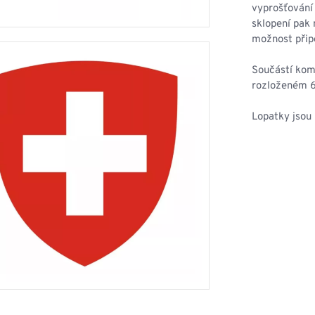
HOUPACÍ
HMYZU
vyprošťování 
OSTATNÍ
sklopení pak 
IKRÝVKY
možnost přip
NSTVÍ
Součástí kom
rozloženém 
Lopatky jsou 
Y...
OVOVÉ
SVETRY
T
AKTICKÉ
REVNÉ
STATNÍ
VÉ
NÍ
DOPLŇKY