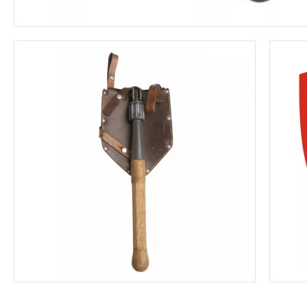
ZIMNÍ ČEPICE -
HAMAKY - 
KULICHY
SÍTĚ
ZIMNÍ ČEPICE -
DEKY - PŘ
BERANICE
OSTATNÍ
BARETY
PŘÍSLUŠE
BRIGADÝRKY
LODIČKY
DALEKOHLEDY - NOČNÍ
HELMY - PŘILB
VIDĚNÍ - DÁLKOMĚRY
DALEKOHLEDY
HELMY - K
RUKAVICE
KOŠILE
NOČNÍ VIDĚNÍ
HELMY - T
DÁLKOMĚRY
TAKTICKÉ RUKAVICE
JEDNOBA
HELMY - O
ODPOSLECH
ZIMNÍ RUKAVICE
MASKÁČO
KAMUFLÁŽ
OSTATNÍ
POTAHY
MASKY
OSTATNÍ 