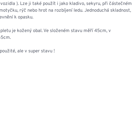
NESMEKY -
vozidla ). Lze ji také použít i jako kladivo, sekyru, při částečném
protiskluzové návleky
motyčku, rýč nebo hrot na rozbíjení ledu. Jednoduchá skladnost,
KAMAŠE - holeňové
evnění k opasku.
návleky
OSTATNÍ
pletu je kožený obal. Ve složeném stavu měří 45cm, v
PŘÍSLUŠENSTVÍ
65cm.
použité, ale v super stavu !
ERMOPRÁDLO
VESTY
VESTY LETNÍ
NEZATEPLENÉ
VESTY ZATEPLENÉ