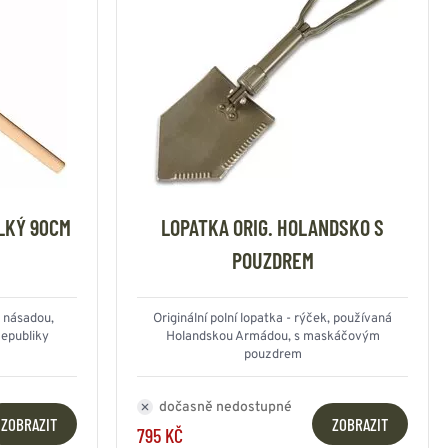
LKÝ 90CM
LOPATKA ORIG. HOLANDSKO S
POUZDREM
s násadou,
Originální polní lopatka - rýček, používaná
epubliky
Holandskou Armádou, s maskáčovým
pouzdrem
dočasně nedostupné
ZOBRAZIT
ZOBRAZIT
795 KČ