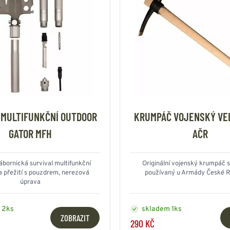
 MULTIFUNKČNÍ OUTDOOR
KRUMPÁČ VOJENSKÝ VE
GATOR MFH
AČR
ábornická survival multifunkční
Originální vojenský krumpáč 
a přežití s pouzdrem, nerezová
používaný u Armády České R
úprava
 2ks
skladem 1ks
ZOBRAZIT
290 KČ