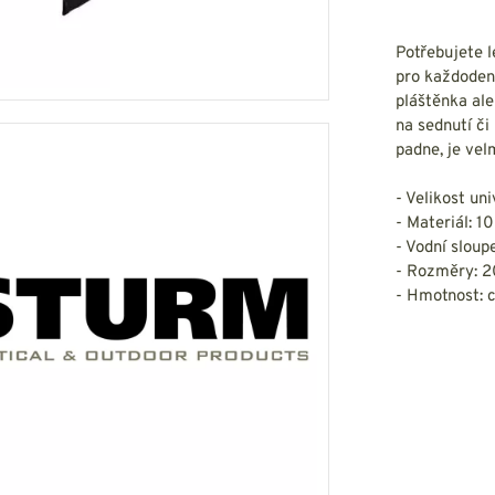
HOUPACÍ
HMYZU
OSTATNÍ
IKRÝVKY
Potřebujete l
pro každodenn
NSTVÍ
pláštěnka ale
na sednutí či
padne, je vel
- Velikost un
Y...
- Materiál: 1
- Vodní slou
OVOVÉ
SVETRY
T
- Rozměry: 2
AKTICKÉ
REVNÉ
- Hmotnost: 
STATNÍ
VÉ
NÍ
DOPLŇKY