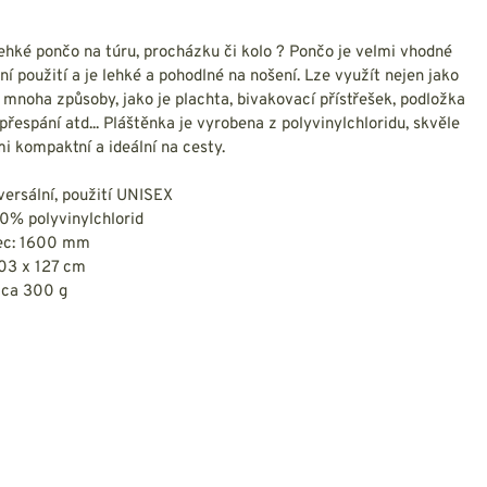
NESMEKY -
protiskluzové návleky
KAMAŠE - holeňové
ehké pončo na túru, procházku či kolo ? Pončo je velmi vhodné
návleky
í použití a je lehké a pohodlné na nošení. Lze využít nejen jako
OSTATNÍ
 mnoha způsoby, jako je plachta, bivakovací přístřešek, podložka
PŘÍSLUŠENSTVÍ
 přespání atd... Pláštěnka je vyrobena z polyvinylchloridu, skvěle
mi kompaktní a ideální na cesty.
iversální, použití UNISEX
00% polyvinylchlorid
pec: 1600 mm
ERMOPRÁDLO
VESTY
03 x 127 cm
cca 300 g
VESTY LETNÍ
NEZATEPLENÉ
VESTY ZATEPLENÉ