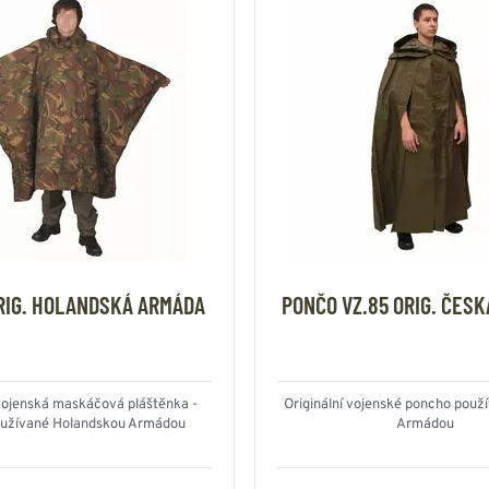
RIG. HOLANDSKÁ ARMÁDA
PONČO VZ.85 ORIG. ČES
 vojenská maskáčová pláštěnka -
Originální vojenské poncho použ
užívané Holandskou Armádou
Armádou