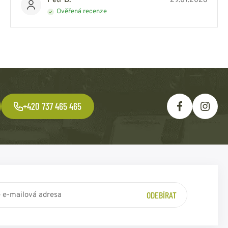
Petr B.
29.07.2026
Ověřená recenze
+420 737 465 465
ODEBÍRAT