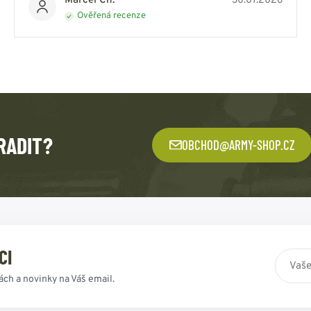
Marcel Ch.
30.07.2026
Ověřená recenze
RADIT?
OBCHOD@ARMY-SHOP.CZ
CI
ách a novinky na Váš email.