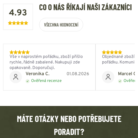
CO O NÁS ŘÍKAJÍ NAŠI ZÁKAZNÍCI
4.93
VŠECHNA HODNOCENÍ
Vše v naprostém pořádku, zboží přišlo
Objednané zboží do
rychle, řádně zabalené. Nakupuji zde
pořádku. Komunik
opakovaně. Doporučuji.
Veronika C.
Marcel Ch
01.08.2026
Ověřená recenze
Ověřená
MÁTE OTÁZKY NEBO POTŘEBUJETE
PORADIT?