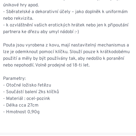
únikové hry apod.
- Sběratelské a dekorativní účely – jako doplněk k uniformám
nebo rekvizita.
- k ozvláštnění vašich erotických hrátek nebo jen k připoutání
partnera ke dřezu aby umyl nádobí :-)
Pouta jsou vyrobena z kovu, mají nastavitelný mechanismus a
lze je odemknout pomocí klíčku. Slouží pouze k krátkodobému
použití a měly by být používány tak, aby nedošlo k poranění
nebo nepohodlí. Volně prodejné od 18-ti let.
Parametry:
- Otočné ložisko řetězu
- Součástí balení 2ks klíčků
- Materiál : ocel-pozink
- Délka cca 27cm
- Hmotnost 0,90g