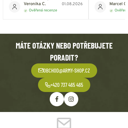
Veronika C.
Marcel Ch
01.08.2026
Ověřená recenze
Ověřená
MÁTE OTÁZKY NEBO POTŘEBUJETE
PORADIT?
OBCHOD@ARMY-SHOP.CZ
+420 737 465 465