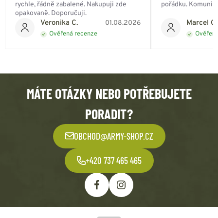
rychle, řádně zabalené. Nakupuji zde
pořádku. Komunik
opakovaně. Doporučuji.
Veronika C.
Marcel Ch
01.08.2026
Ověřená recenze
Ověřená
MÁTE OTÁZKY NEBO POTŘEBUJETE
PORADIT?
OBCHOD@ARMY-SHOP.CZ
+420 737 465 465