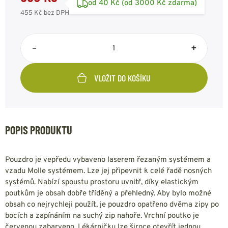
od 40 Kč (od 3000 Kč zdarma)
455 Kč
bez DPH
–
+
VLOŽIT DO KOŠÍKU
POPIS PRODUKTU
Pouzdro je vepředu vybaveno laserem řezaným systémem a
vzadu Molle systémem. Lze jej připevnit k celé řadě nosných
systémů. Nabízí spoustu prostoru uvnitř, díky elastickým
poutkům je obsah dobře tříděný a přehledný. Aby bylo možné
obsah co nejrychleji použít, je pouzdro opatřeno dvěma zipy po
bocích a zapínáním na suchý zip nahoře. Vrchní poutko je
červenou zabarveno. Lékárničku lze široce otevřít jednou