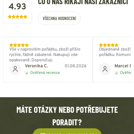
CO O NÁS ŘÍKAJÍ NAŠI ZÁKAZNÍCI
4.93
VŠECHNA HODNOCENÍ
Vše v naprostém pořádku, zboží přišlo
Objednané zboží do
rychle, řádně zabalené. Nakupuji zde
pořádku. Komunik
opakovaně. Doporučuji.
Veronika C.
Marcel Ch
01.08.2026
Ověřená recenze
Ověřená
MÁTE OTÁZKY NEBO POTŘEBUJETE
PORADIT?