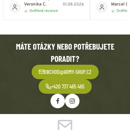
Veronika C.
Marcel Ch
01.08.2026
Ověřená recenze
Ověřená
MÁTE OTÁZKY NEBO POTŘEBUJETE
PORADIT?
OBCHOD@ARMY-SHOP.CZ
+420 737 465 465