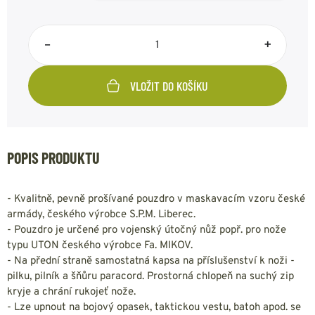
–
+
VLOŽIT DO KOŠÍKU
POPIS PRODUKTU
- Kvalitně, pevně prošívané pouzdro v maskavacím vzoru české
armády, českého výrobce S.P.M. Liberec.
- Pouzdro je určené pro vojenský útočný nůž popř. pro nože
typu UTON českého výrobce Fa. MIKOV.
- Na přední straně samostatná kapsa na příslušenství k noži -
pilku, pilník a šňůru paracord. Prostorná chlopeň na suchý zip
kryje a chrání rukojeť nože.
- Lze upnout na bojový opasek, taktickou vestu, batoh apod. se