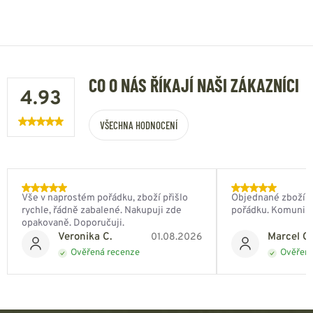
CO O NÁS ŘÍKAJÍ NAŠI ZÁKAZNÍCI
4.93
VŠECHNA HODNOCENÍ
Vše v naprostém pořádku, zboží přišlo
Objednané zboží do
rychle, řádně zabalené. Nakupuji zde
pořádku. Komunik
opakovaně. Doporučuji.
Veronika C.
Marcel Ch
01.08.2026
Ověřená recenze
Ověřená