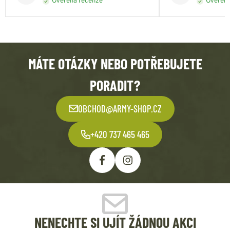
Ověřená recenze
Ověřená
MÁTE OTÁZKY NEBO POTŘEBUJETE
PORADIT?
OBCHOD@ARMY-SHOP.CZ
+420 737 465 465
NENECHTE SI UJÍT ŽÁDNOU AKCI