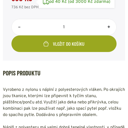
od 40 Kč (od 3000 Kč zdarma)
736 Kč
bez DPH
–
+
VLOŽIT DO KOŠÍKU
POPIS PRODUKTU
Vyrobeno z nylonu s náplní z polyesterových vláken. Po okrajích
jsou tkanice, kterými lze připevnit k tyčím stanu,
pláštěnce/ponču atd. Využití jako deka nebo přikrývka, celou
kombinaci pak lze používat např. jako spací pytel popř. vložku
do spacího pytle. Dodáváno s přepravním obalem.
Náplň z polyesteru má velmi dobré tepelné vlastnosti, v případě