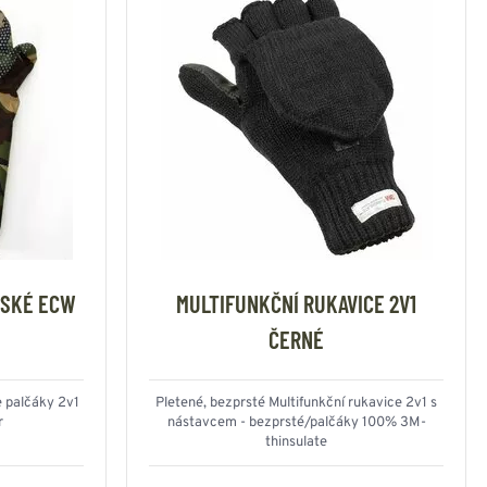
ITSKÉ ECW
MULTIFUNKČNÍ RUKAVICE 2V1
ČERNÉ
e palčáky 2v1
Pletené, bezprsté Multifunkční rukavice 2v1 s
r
nástavcem - bezprsté/palčáky 100% 3M-
thinsulate