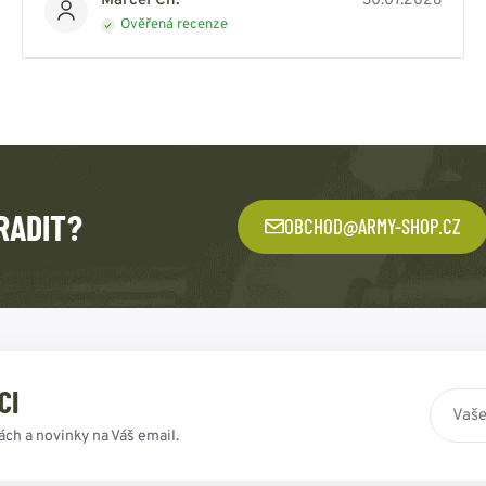
Marcel Ch.
30.07.2026
Ověřená recenze
RADIT?
OBCHOD@ARMY-SHOP.CZ
CI
ách a novinky na Váš email.