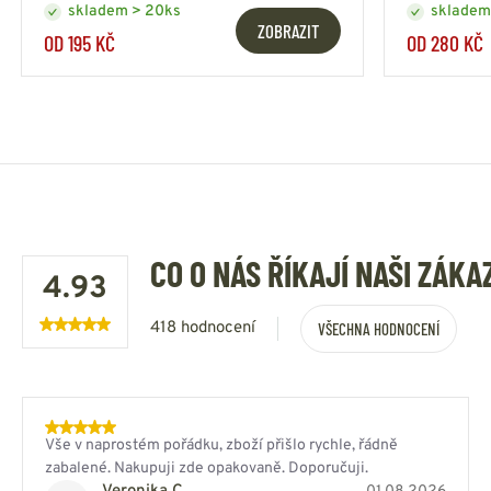
skladem > 20ks
skladem
ZOBRAZIT
OD 195 KČ
OD 280 KČ
CO O NÁS ŘÍKAJÍ NAŠI ZÁKA
4.93
418 hodnocení
VŠECHNA HODNOCENÍ
Vše v naprostém pořádku, zboží přišlo rychle, řádně
zabalené. Nakupuji zde opakovaně. Doporučuji.