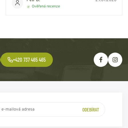
Petr B.
29.07.2026
Ověřená recenze
+420 737 465 465
ODEBÍRAT