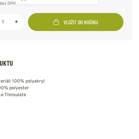
NESMEKY -
bez DPH
protiskluzové návleky
KAMAŠE - holeňové
+
VLOŽIT DO KOŠÍKU
návleky
OSTATNÍ
PŘÍSLUŠENSTVÍ
DUKTU
ERMOPRÁDLO
VESTY
eriál: 100% polyakryl
VESTY LETNÍ
100% polyester
NEZATEPLENÉ
ce Thinsulate
VESTY ZATEPLENÉ