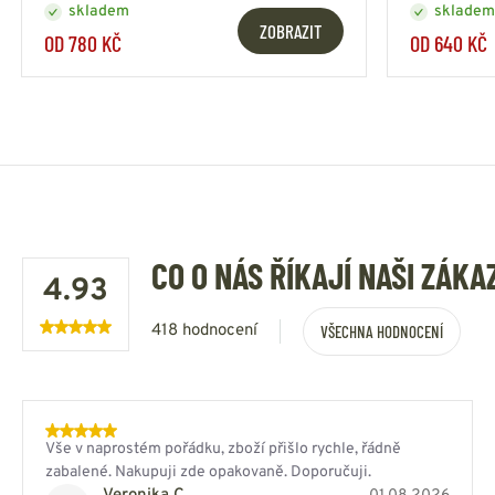
skladem
skladem
ZOBRAZIT
OD 780 KČ
OD 640 KČ
CO O NÁS ŘÍKAJÍ NAŠI ZÁKA
4.93
418 hodnocení
VŠECHNA HODNOCENÍ
Vše v naprostém pořádku, zboží přišlo rychle, řádně
zabalené. Nakupuji zde opakovaně. Doporučuji.