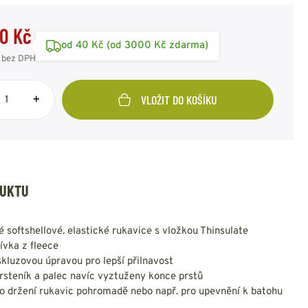
NESMEKY -
protiskluzové návleky
0 Kč
KAMAŠE - holeňové
od 40 Kč (od 3000 Kč zdarma)
návleky
bez DPH
OSTATNÍ
PŘÍSLUŠENSTVÍ
+
VLOŽIT DO KOŠÍKU
ERMOPRÁDLO
VESTY
VESTY LETNÍ
DUKTU
NEZATEPLENÉ
VESTY ZATEPLENÉ
 softshellové. elastické rukavice s vložkou Thinsulate
ívka z fleece
iskluzovou úpravou pro lepší přilnavost
rsteník a palec navíc vyztuženy konce prstů
ro držení rukavic pohromadě nebo např. pro upevnění k batohu