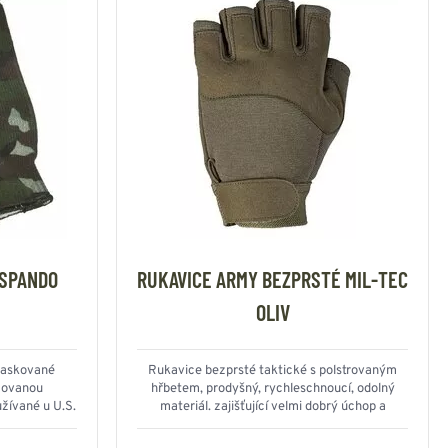
 SPANDO
RUKAVICE ARMY BEZPRSTÉ MIL-TEC
OLIV
 maskované
Rukavice bezprsté taktické s polstrovaným
movanou
hřbetem, prodyšný, rychleschnoucí, odolný
žívané u U.S.
materiál. zajišťující velmi dobrý úchop a
hmatové vlastnosti