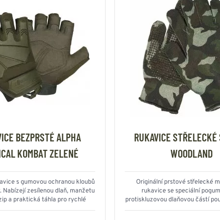
ICE BEZPRSTÉ ALPHA
RUKAVICE STŘELECKÉ
ICAL KOMBAT ZELENÉ
WOODLAND
avice s gumovou ochranou kloubů
Originální prstové střelecké
. Nabízejí zesílenou dlaň, manžetu
rukavice se speciální pogu
ip a praktická táhla pro rychlé
protiskluzovou dlaňovou částí pou
. Pružný a prodyšný materiál.
ARMY