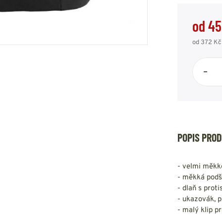
HOUPACÍ
HMYZU
OSTATNÍ
od 45
IKRÝVKY
od 372 Kč
NSTVÍ
–
Y...
OVOVÉ
SVETRY
T
AKTICKÉ
REVNÉ
STATNÍ
POPIS PRO
VÉ
NÍ
- velmi měkké
DOPLŇKY
- měkká podš
- dlaň s prot
- ukazovák, p
- malý klip p