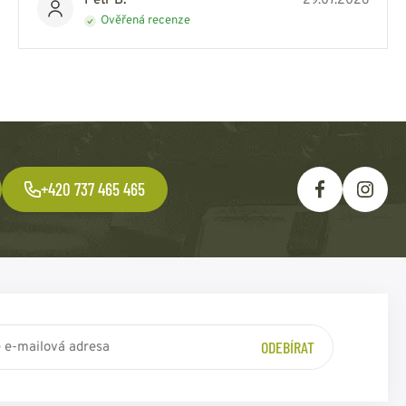
Petr B.
29.07.2026
Ověřená recenze
+420 737 465 465
ODEBÍRAT