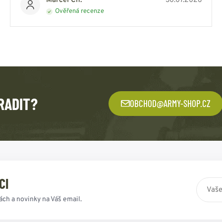
Marcel Ch.
30.07.2026
Ověřená recenze
RADIT?
OBCHOD@ARMY-SHOP.CZ
CI
ách a novinky na Váš email.