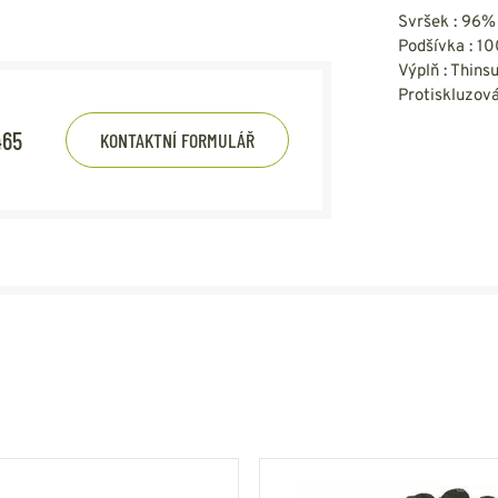
Svršek : 96%
Podšívka : 10
Výplň : Thins
Protiskluzová
465
KONTAKTNÍ FORMULÁŘ