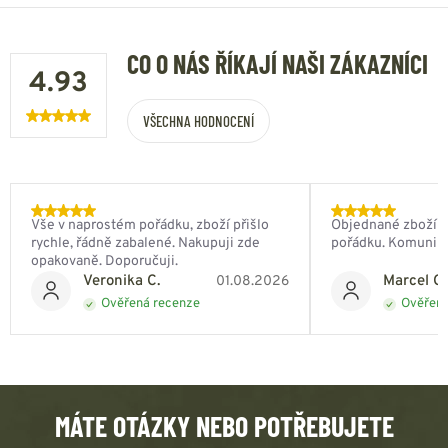
CO O NÁS ŘÍKAJÍ NAŠI ZÁKAZNÍCI
4.93
VŠECHNA HODNOCENÍ
Vše v naprostém pořádku, zboží přišlo
Objednané zboží do
rychle, řádně zabalené. Nakupuji zde
pořádku. Komunik
opakovaně. Doporučuji.
Veronika C.
Marcel Ch
01.08.2026
Ověřená recenze
Ověřená
MÁTE OTÁZKY NEBO POTŘEBUJETE