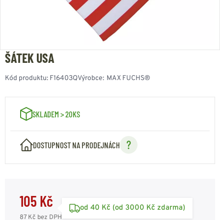
ŠÁTEK USA
Kód produktu:
F16403Q
Výrobce:
MAX FUCHS®
SKLADEM > 20KS
DOSTUPNOST NA PRODEJNÁCH
105 Kč
od 40 Kč (od 3000 Kč zdarma)
87 Kč
bez DPH