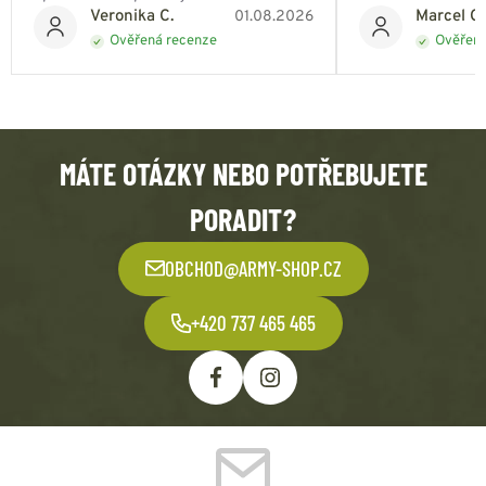
Veronika C.
Marcel Ch
01.08.2026
Ověřená recenze
Ověřená
MÁTE OTÁZKY NEBO POTŘEBUJETE
PORADIT?
OBCHOD@ARMY-SHOP.CZ
+420 737 465 465