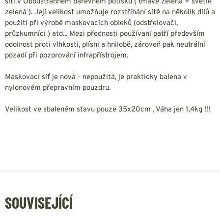
sítí v Oboustranném barevném potisku ( tmavě zelená + světle
zelená ). Její velikost umožňuje rozstříhání sítě na několik dílů a
použití při výrobě maskovacích obleků (odstřelovači,
průzkumníci ) atd... Mezi přednosti používaní patří především
odolnost proti vlhkosti, plísni a hnilobě, zároveň pak neutrální
pozadí při pozorování infrapřístrojem.
Maskovací síť je nová - nepoužitá, je prakticky balena v
nylonovém přepravním pouzdru.
Velikost ve sbaleném stavu pouze 35x20cm , Váha jen 1,4kg !!!
SOUVISEJÍCÍ