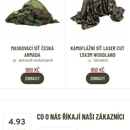
MASKOVACÍ SÍŤ ČESKÁ
KAMUFLÁŽNÍ SÍŤ LASER CUT
ARMÁDA
1,5X3M WOODLAND
dočasně nedostupné
skladem
900 KČ
950 KČ
ZOBRAZIT
ZOBRAZIT
CO O NÁS ŘÍKAJÍ NAŠI ZÁKAZNÍCI
4.93