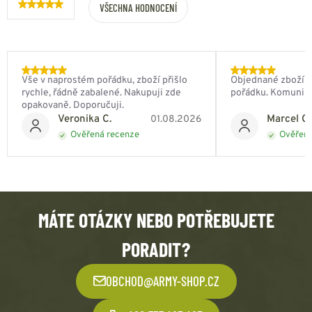
VŠECHNA HODNOCENÍ
Vše v naprostém pořádku, zboží přišlo
Objednané zboží do
rychle, řádně zabalené. Nakupuji zde
pořádku. Komunik
opakovaně. Doporučuji.
Veronika C.
Marcel Ch
01.08.2026
Ověřená recenze
Ověřená
MÁTE OTÁZKY NEBO POTŘEBUJETE
PORADIT?
OBCHOD@ARMY-SHOP.CZ