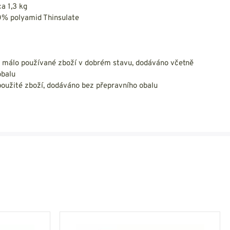
a 1,3 kg
00% polyamid Thinsulate
málo používané zboží v dobrém stavu, dodáváno včetně
obalu
oužité zboží, dodáváno bez přepravního obalu