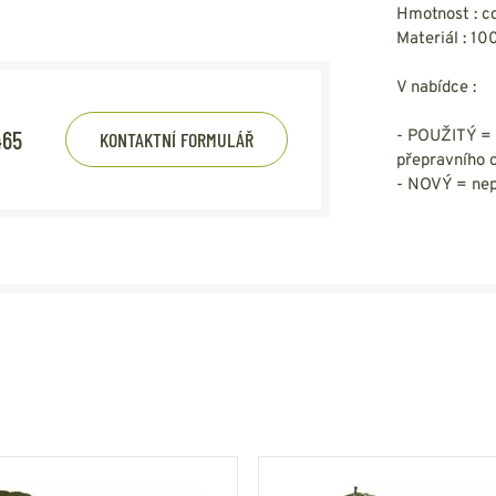
Hmotnost : cc
Materiál : 1
V nabídce :
465
- POUŽITÝ = 
KONTAKTNÍ FORMULÁŘ
přepravního 
- NOVÝ = nep