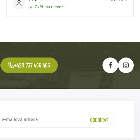
Petr B.
29.07.2026
Ověřená recenze
+420 737 465 465
ODEBÍRAT