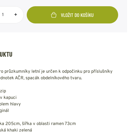
NESMEKY -
protiskluzové návleky
KAMAŠE - holeňové
+
VLOŽIT DO KOŠÍKU
návleky
OSTATNÍ
PŘÍSLUŠENSTVÍ
DUKTU
ERMOPRÁDLO
VESTY
ro průzkumníky letní je určen k odpočinku pro příslušníky
ednotek AČR, spacák obdelníkového tvaru.
VESTY LETNÍ
NEZATEPLENÉ
 zip
VESTY ZATEPLENÉ
 v kapuci
kolem hlavy
ginál
ka 205cm, šířka v oblasti ramen 73cm
ská khaki zelená