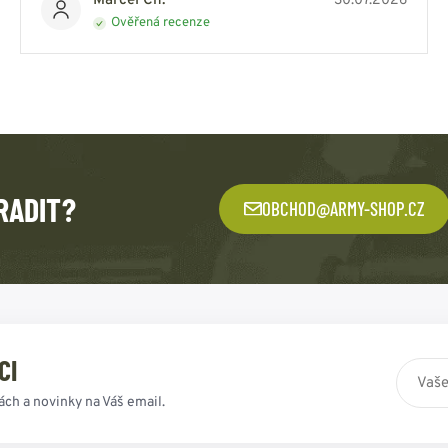
Marcel Ch.
30.07.2026
Ověřená recenze
RADIT?
OBCHOD@ARMY-SHOP.CZ
CI
ách a novinky na Váš email.