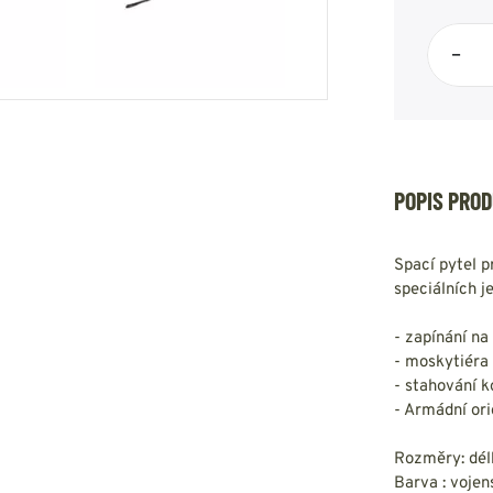
HOUPACÍ
HMYZU
OSTATNÍ
IKRÝVKY
–
NSTVÍ
POPIS PRO
Y...
OVOVÉ
SVETRY
T
Spací pytel p
AKTICKÉ
speciálních j
REVNÉ
STATNÍ
VÉ
NÍ
- zapínání na
- moskytiéra
- stahování 
DOPLŇKY
- Armádní ori
Rozměry: dél
Barva : vojen