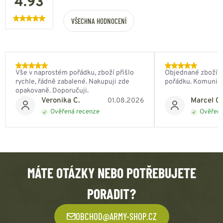
4.93
VŠECHNA HODNOCENÍ
Vše v naprostém pořádku, zboží přišlo
Objednané zboží do
rychle, řádně zabalené. Nakupuji zde
pořádku. Komunik
opakovaně. Doporučuji.
Veronika C.
Marcel Ch
01.08.2026
Ověřená recenze
Ověřená
MÁTE OTÁZKY NEBO POTŘEBUJETE
PORADIT?
OBCHOD@ARMY-SHOP.CZ