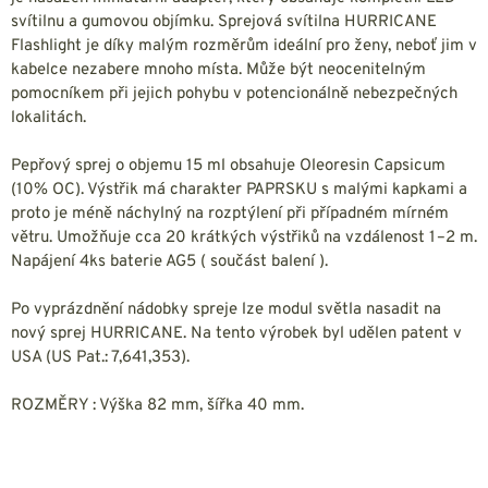
svítilnu a gumovou objímku. Sprejová svítilna HURRICANE
Flashlight je díky malým rozměrům ideální pro ženy, neboť jim v
kabelce nezabere mnoho místa. Může být neocenitelným
pomocníkem při jejich pohybu v potencionálně nebezpečných
lokalitách.
Pepřový sprej o objemu 15 ml obsahuje Oleoresin Capsicum
(10% OC). Výstřik má charakter PAPRSKU s malými kapkami a
proto je méně náchylný na rozptýlení při případném mírném
větru. Umožňuje cca 20 krátkých výstřiků na vzdálenost 1–2 m.
Napájení 4ks baterie AG5 ( součást balení ).
Po vyprázdnění nádobky spreje lze modul světla nasadit na
nový sprej HURRICANE. Na tento výrobek byl udělen patent v
USA (US Pat.: 7,641,353).
ROZMĚRY : Výška 82 mm, šířka 40 mm.