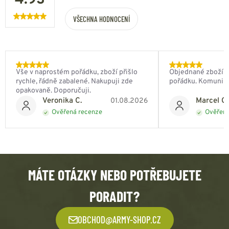
4.93
VŠECHNA HODNOCENÍ
Vše v naprostém pořádku, zboží přišlo
Objednané zboží do
rychle, řádně zabalené. Nakupuji zde
pořádku. Komunik
opakovaně. Doporučuji.
Veronika C.
Marcel Ch
01.08.2026
Ověřená recenze
Ověřená
MÁTE OTÁZKY NEBO POTŘEBUJETE
PORADIT?
OBCHOD@ARMY-SHOP.CZ