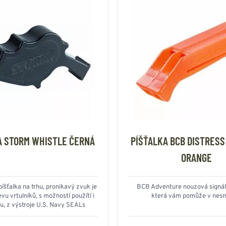
A STORM WHISTLE ČERNÁ
PÍŠŤALKA BCB DISTRESS
ORANGE
 píšťalka na trhu, pronikavý zvuk je
BCB Adventure nouzová signáln
evu vrtulníků, s možností použítí i
která vám pomůže v nesn
u, z výstroje U.S. Navy SEALs