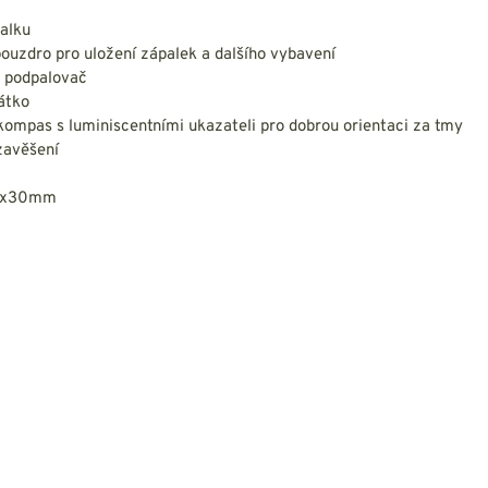
NESMEKY -
protiskluzové návleky
ťalku
KAMAŠE - holeňové
ouzdro pro uložení zápalek a dalšího vybavení
návleky
ý podpalovač
OSTATNÍ
cátko
PŘÍSLUŠENSTVÍ
kompas s luminiscentními ukazateli pro dobrou orientaci za tmy
 zavěšení
20x30mm
ERMOPRÁDLO
VESTY
VESTY LETNÍ
NEZATEPLENÉ
VESTY ZATEPLENÉ