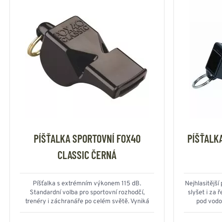
PÍŠŤALKA SPORTOVNÍ FOX40
PÍŠŤALK
CLASSIC ČERNÁ
Píšťalka s extrémním výkonem 115 dB.
Nejhlasitější
Standardní volba pro sportovní rozhodčí,
slyšet i za ř
trenéry i záchranáře po celém světě. Vyniká
pod vodo
stoprocentní spolehlivostí, dlouhým dosahem a
zlatým kroužkem pro uchycení.