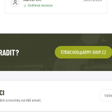
Marcel Ch.
30.07.2026
Ověřená recenze
RADIT?
OBCHOD@ARMY-SHOP.CZ
CI
ách a novinky na Váš email.