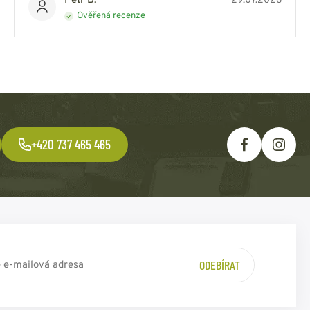
Petr B.
29.07.2026
Ověřená recenze
+420 737 465 465
ODEBÍRAT