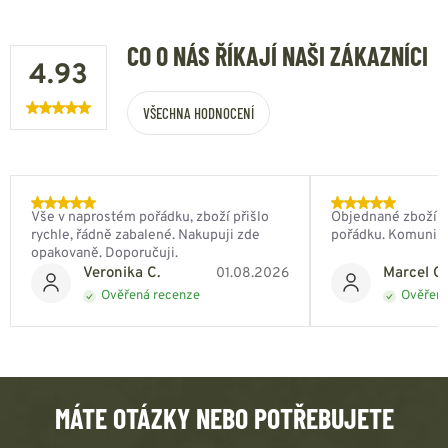
CO O NÁS ŘÍKAJÍ NAŠI ZÁKAZNÍCI
4.93
VŠECHNA HODNOCENÍ
Vše v naprostém pořádku, zboží přišlo
Objednané zboží do
rychle, řádně zabalené. Nakupuji zde
pořádku. Komunik
opakovaně. Doporučuji.
Veronika C.
Marcel Ch
01.08.2026
Ověřená recenze
Ověřená
MÁTE OTÁZKY NEBO POTŘEBUJETE