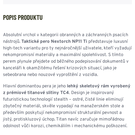
POPIS PRODUKTU
Absolutní vrchol v kategorii obranných a záchranných psacích
nástrojů.
Taktické pero Nextorch NP11 Ti
představuje luxusní
high-tech variantu pro ty nejnáročnější uživatele, kteří vyžadují
nekompromisní materiály a maximální spolehlivost. S tímto
perem plynule přejdete od běžného podepisování dokumentů v
kanceláři k okamžitému řešení krizových situací, jako je
sebeobrana nebo nouzové vyproštění z vozidla.
Hlavní dominantou pera je jeho
lehký skeletový rám vyrobený
z prémiové titanové slitiny TC4
. Design je inspirovaný
futuristickou technologií stealth – ostré, čisté linie eliminují
zbytečný materiál, skvěle vypadají na manažerském stole a
především poskytují nekompromisní strukturální pevnost a
jistý, protiskluzový úchop. Titan navíc zaručuje mimořádnou
odolnost vůči korozi, chemikáliím i mechanickému poškození.