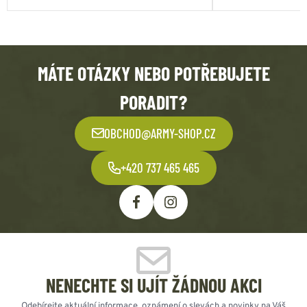
MÁTE OTÁZKY NEBO POTŘEBUJETE
PORADIT?
OBCHOD@ARMY-SHOP.CZ
+420 737 465 465
NENECHTE SI UJÍT ŽÁDNOU AKCI
Odebírejte aktuální informace, oznámení o slevách a novinky na Váš