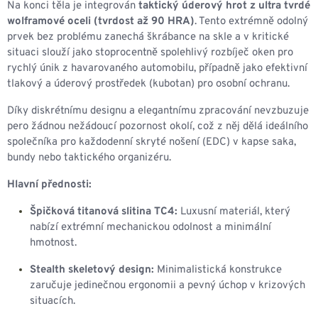
Na konci těla je integrován
taktický úderový hrot z ultra tvrdé
wolframové oceli (tvrdost až 90 HRA)
. Tento extrémně odolný
prvek bez problému zanechá škrábance na skle a v kritické
situaci slouží jako stoprocentně spolehlivý rozbíječ oken pro
rychlý únik z havarovaného automobilu, případně jako efektivní
tlakový a úderový prostředek (kubotan) pro osobní ochranu.
Díky diskrétnímu designu a elegantnímu zpracování nevzbuzuje
pero žádnou nežádoucí pozornost okolí, což z něj dělá ideálního
společníka pro každodenní skryté nošení (EDC) v kapse saka,
bundy nebo taktického organizéru.
Hlavní přednosti:
Špičková titanová slitina TC4:
Luxusní materiál, který
nabízí extrémní mechanickou odolnost a minimální
hmotnost.
Stealth skeletový design:
Minimalistická konstrukce
zaručuje jedinečnou ergonomii a pevný úchop v krizových
situacích.