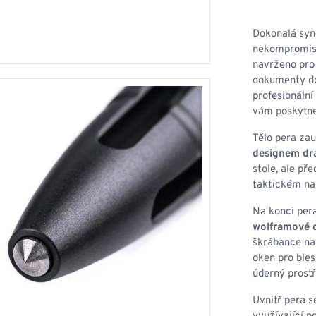
HOUPACÍ
HMYZU
OSTATNÍ
IKRÝVKY
Dokonalá syn
nekompromis
NSTVÍ
navrženo pro 
dokumenty do 
profesionální
vám poskytne
Y...
Tělo pera za
designem dra
OVOVÉ
SVETRY
T
stole, ale př
AKTICKÉ
taktickém na
REVNÉ
STATNÍ
VÉ
NÍ
Na konci per
wolframové o
škrábance na 
DOPLŇKY
oken pro bles
úderný prost
Uvnitř pera 