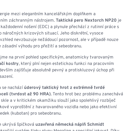
NESMEKY -
protiskluzové návleky
KAMAŠE - holeňové
ergie mezi elegantním kancelářským doplňkem a
návleky
ním záchranným nástrojem.
Taktické pero Nextorch NP20
je
OSTATNÍ
každodenní nošení (EDC) a plynule přechází z rutinní práce s
PŘÍSLUŠENSTVÍ
náročných krizových situací. Jeho diskrétní, vysoce
 vzhled nevzbuzuje nežádoucí pozornost, ale v případě nouze
 zásadní výhodu pro přežití a sebeobranu.
ujme na první pohled specifickým, anatomicky tvarovaným
čí kostry
, který plní nejen estetickou funkci na pracovním
ERMOPRÁDLO
VESTY
edevším zajišťuje absolutně pevný a protiskluzový úchop při
sazení.
VESTY LETNÍ
NEZATEPLENÉ
a se nachází
úderový taktický hrot z extrémně tvrdé
VESTY ZATEPLENÉ
celi (tvrdost až 90 HRA)
. Tento hrot bez problému zanechává
skle a v kritickém okamžiku slouží jako spolehlivý rozbíječ
kové vyproštění z havarovaného vozidla nebo jako efektivní
ředek (kubotan) pro sebeobranu.
se ukrývá špičková
uzavřená německá náplň Schmidt