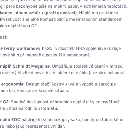
okročilý systém tlaku plynu Megaline a speciální inkoust. Díky
gii pero bezchybně píše na mokrý papír, v extrémních teplotách,
konce i dnem vzhůru (proti gravitaci)
. Náplň má prakticky
rvanlivost a je plně kompatibilní s mezinárodním standardem
ích náplní typu G2.
osti:
ě tvrdý wolframový hrot:
Tvrdost 90 HRA spolehlivě rozbije
lové sklo při nehodě a poslouží k sebeobraně.
 náplň Schmidt Megaline:
Umožňuje spolehlivé psaní v mrazu,
a mastný či vlhký povrch a v jakémkoliv úhlu (i vzhůru nohama).
í ergonomie:
Design dračí kostry skvěle vypadá a zaručuje
hop bez klouzání v krizové situaci.
d G2:
Snadná dostupnost náhradních náplní díky celosvětově
nému mezinárodnímu formátu.
nální EDC nástroj:
Ideální do kapsy saka, bundy, do taktického
ru nebo jako reprezentativní dar.