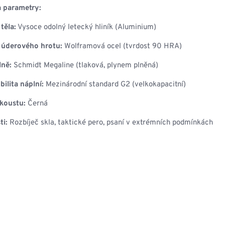
a parametry:
těla:
Vysoce odolný letecký hliník (Aluminium)
 úderového hrotu:
Wolframová ocel (tvrdost 90 HRA)
lně:
Schmidt Megaline (tlaková, plynem plněná)
ilita náplní:
Mezinárodní standard G2 (velkokapacitní)
koustu:
Černá
ti:
Rozbíječ skla, taktické pero, psaní v extrémních podmínkách