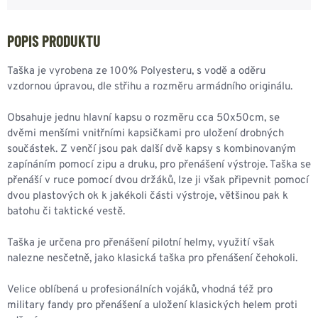
POPIS PRODUKTU
Taška je vyrobena ze 100% Polyesteru, s vodě a oděru
vzdornou úpravou, dle střihu a rozměru armádního originálu.
Obsahuje jednu hlavní kapsu o rozměru cca 50x50cm, se
dvěmi menšími vnitřními kapsičkami pro uložení drobných
součástek. Z venčí jsou pak další dvě kapsy s kombinovaným
zapínáním pomocí zipu a druku, pro přenášení výstroje. Taška se
přenáší v ruce pomocí dvou držáků, lze ji však připevnit pomocí
dvou plastových ok k jakékoli části výstroje, většinou pak k
batohu či taktické vestě.
Taška je určena pro přenášení pilotní helmy, využití však
nalezne nesčetně, jako klasická taška pro přenášení čehokoli.
Velice oblíbená u profesionálních vojáků, vhodná též pro
military fandy pro přenášení a uložení klasických helem proti