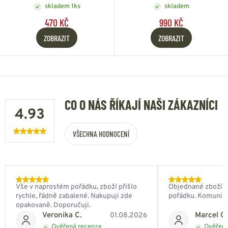
skladem 1ks
skladem
470 KČ
990 KČ
ZOBRAZIT
ZOBRAZIT
CO O NÁS ŘÍKAJÍ NAŠI ZÁKAZNÍCI
4.93
VŠECHNA HODNOCENÍ
Vše v naprostém pořádku, zboží přišlo
Objednané zboží do
rychle, řádně zabalené. Nakupuji zde
pořádku. Komunik
opakovaně. Doporučuji.
Veronika C.
Marcel Ch
01.08.2026
Ověřená recenze
Ověřená