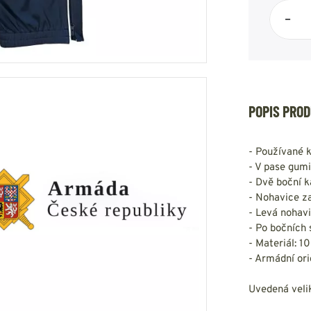
HOUPACÍ
HMYZU
–
OSTATNÍ
IKRÝVKY
NSTVÍ
POPIS PRO
Y...
- Používané 
OVOVÉ
SVETRY
T
- V pase gum
AKTICKÉ
- Dvě boční k
REVNÉ
STATNÍ
- Nohavice z
VÉ
NÍ
- Levá nohav
- Po bočních 
- Materiál: 1
DOPLŇKY
- Armádní ori
Uvedená veli