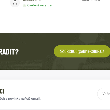
Marcel Ch.
30.07.2026
Ověřená recenze
RADIT?
OBCHOD@ARMY-SHOP.CZ
CI
ách a novinky na Váš email.