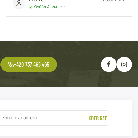
Petr B.
29.07.2026
Ověřená recenze
+420 737 465 465
ODEBÍRAT