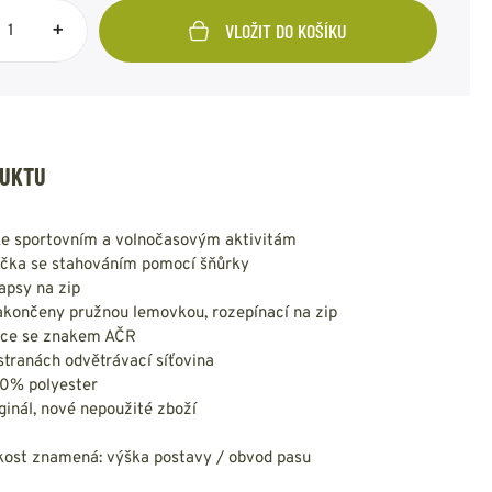
NESMEKY -
protiskluzové návleky
+
VLOŽIT DO KOŠÍKU
KAMAŠE - holeňové
návleky
OSTATNÍ
PŘÍSLUŠENSTVÍ
DUKTU
ke sportovním a volnočasovým aktivitám
ERMOPRÁDLO
VESTY
ička se stahováním pomocí šňůrky
apsy na zip
VESTY LETNÍ
akončeny pružnou lemovkou, rozepínací na zip
NEZATEPLENÉ
ice se znakem AČR
VESTY ZATEPLENÉ
stranách odvětrávací síťovina
00% polyester
ginál, nové nepoužité zboží
kost znamená: výška postavy / obvod pasu