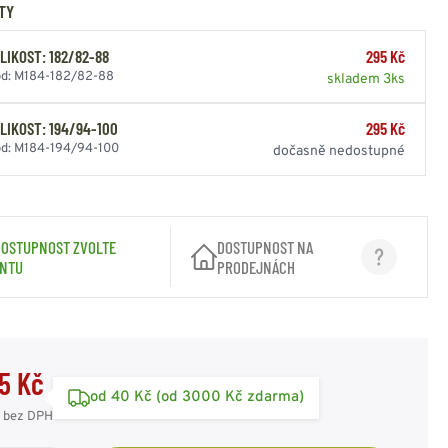
TY
SPOJOVACÍ PRVKY
ZIMNÍ PŘEVLEČNÍKY
SAKA
RUSKÁ ARMÁDA
OSTATNÍ
OSTATNÍ
AMERICKÁ ARMÁDA
KAMUFLÁŽNÍ
LIKOST: 182/82-88
295 Kč
ODZNAKY - OSTATNÍ
POTŘEBY
d: M184-182/82-88
VÝLOŽKY
skladem 3ks
HODNOSTI
LIKOST: 194/94-100
295 Kč
d: M184-194/94-100
dočasně nedostupné
UNIČNÍ BEDNY
PUŠKOHLEDY
PASKY - KŠANDY -
OBUV - PONOŽKY -
BATERKY - ČELOVKY -
DRAVOTNÍ POTŘEBY
REKY
PŘÍSLUŠENSTVÍ
SVÍTIDLA
VOJENSKÝ ORIGINÁL
PEVNÉ PŘIBLÍŽENÍ
DOSTUPNOST ZVOLTE
DOSTUPNOST NA
OPASEK TENKÝ
DESIGNOVÉ A
OBUV POLNÍ
VARIABILNÍ
ČELOVÉ SVÍTILNY
LÉKÁRNIČKY
ANTU
PRODEJNÁCH
OPASEK ŠIROKÝ
STYLOVÉ
OBUV ZIMNÍ
PŘIBLÍŽENÍ
BATERKY
OBVAZY a ŠKRTIDLA
KŠANDY - ŠLE
OBUV OSTATNÍ
DOPLŇKY
POMOCNÝ MATERIÁL
TREKY - POPRUHY
HOLINKY - GUMÁKY -
OSTATNÍ
BRAŠNY, IFAK
OSTATNÍ
GALOŠE
OSTATNÍ POTŘEBY
PONOŽKY
5 Kč
ČISTÍCÍ
od 40 Kč (od 3000 Kč zdarma)
PROSTŘEDKY
bez DPH
STÉLKY - VLOŽKY