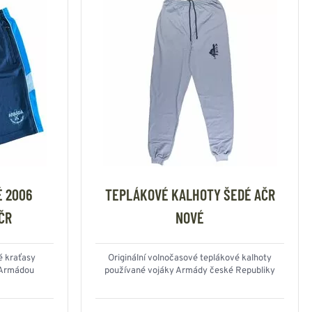
 2006
TEPLÁKOVÉ KALHOTY ŠEDÉ AČR
ČR
NOVÉ
é kraťasy
Originální volnočasové teplákové kalhoty
 Armádou
používané vojáky Armády české Republiky