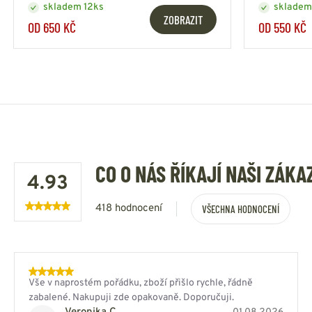
skladem 12ks
skladem
ZOBRAZIT
OD 650 KČ
OD 550 KČ
CO O NÁS ŘÍKAJÍ NAŠI ZÁKA
4.93
418 hodnocení
VŠECHNA HODNOCENÍ
Vše v naprostém pořádku, zboží přišlo rychle, řádně
zabalené. Nakupuji zde opakovaně. Doporučuji.