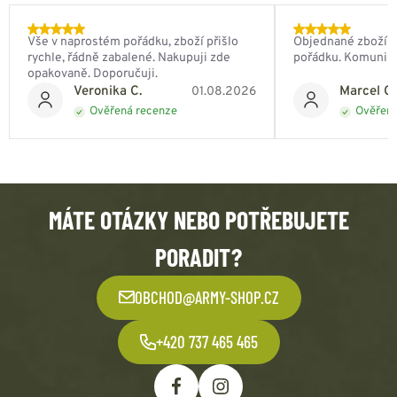
Vše v naprostém pořádku, zboží přišlo
Objednané zboží do
rychle, řádně zabalené. Nakupuji zde
pořádku. Komunik
opakovaně. Doporučuji.
Veronika C.
Marcel Ch
01.08.2026
Ověřená recenze
Ověřená
MÁTE OTÁZKY NEBO POTŘEBUJETE
PORADIT?
OBCHOD@ARMY-SHOP.CZ
+420 737 465 465