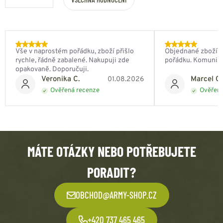
Vše v naprostém pořádku, zboží přišlo
Objednané zboží do
rychle, řádně zabalené. Nakupuji zde
pořádku. Komunik
opakovaně. Doporučuji.
Veronika C.
Marcel Ch
01.08.2026
Ověřená recenze
Ověřená
MÁTE OTÁZKY NEBO POTŘEBUJETE
PORADIT?
OBCHOD@ARMY-SHOP.CZ
+420 737 465 465