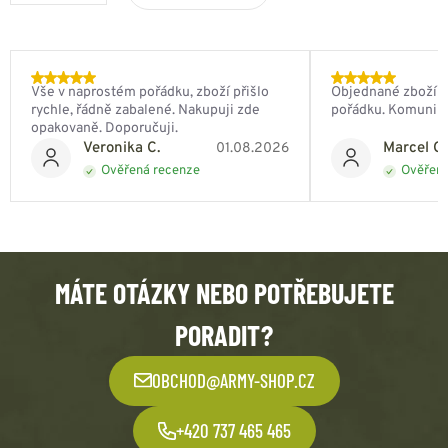
Vše v naprostém pořádku, zboží přišlo
Objednané zboží do
rychle, řádně zabalené. Nakupuji zde
pořádku. Komunik
opakovaně. Doporučuji.
Veronika C.
Marcel Ch
01.08.2026
Ověřená recenze
Ověřená
MÁTE OTÁZKY NEBO POTŘEBUJETE
PORADIT?
OBCHOD@ARMY-SHOP.CZ
+420 737 465 465