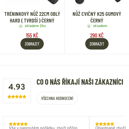
TRÉNINKOVÝ NŮŽ 22CM OBLÝ
NŮŽ CVIČNÝ K25 GUMOVÝ
HARD ( TVRDŠÍ ) ČERNÝ
ČERNÝ
skladem 2ks
skladem
155 KČ
290 KČ
ZOBRAZIT
ZOBRAZIT
CO O NÁS ŘÍKAJÍ NAŠI ZÁKAZNÍCI
4.93
VŠECHNA HODNOCENÍ
Vše v naprostém pořádku, zboží přišlo
Objednané zboží do