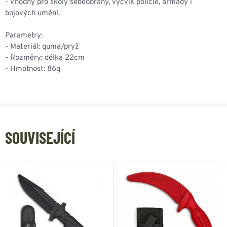
- Vhodný pro školy sebeobrany, výcvik policie, armády i
bojových umění.
Parametry:
- Materiál: guma/pryž
- Rozměry: délka 22cm
- Hmotnost: 86g
SOUVISEJÍCÍ