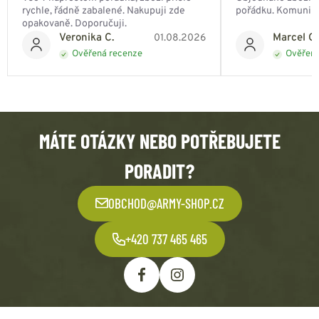
rychle, řádně zabalené. Nakupuji zde
pořádku. Komunik
opakovaně. Doporučuji.
Veronika C.
Marcel Ch
01.08.2026
Ověřená recenze
Ověřená
MÁTE OTÁZKY NEBO POTŘEBUJETE
PORADIT?
OBCHOD@ARMY-SHOP.CZ
+420 737 465 465