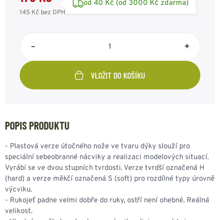
od 40 Kč (od 3000 Kč zdarma)
145 Kč
bez DPH
–
+
VLOŽIT DO KOŠÍKU
POPIS PRODUKTU
- Plastová verze útočného nože ve tvaru dýky slouží pro
speciální sebeobranné nácviky a realizaci modelových situací.
Vyrábí se ve dvou stupních tvrdosti. Verze tvrdší označená H
(hard) a verze měkčí označená S (soft) pro rozdílné typy úrovně
výcviku.
- Rukojeť padne velmi dobře do ruky, ostří není ohebné. Reálná
velikost.