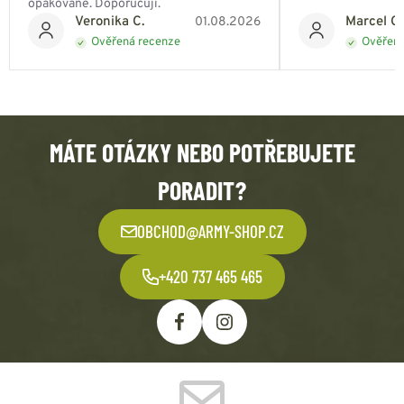
opakovaně. Doporučuji.
Veronika C.
Marcel Ch
01.08.2026
Ověřená recenze
Ověřená
MÁTE OTÁZKY NEBO POTŘEBUJETE
PORADIT?
OBCHOD@ARMY-SHOP.CZ
+420 737 465 465