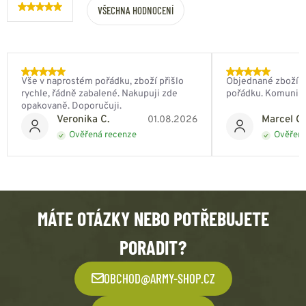
VŠECHNA HODNOCENÍ
Vše v naprostém pořádku, zboží přišlo
Objednané zboží do
rychle, řádně zabalené. Nakupuji zde
pořádku. Komunik
opakovaně. Doporučuji.
Veronika C.
Marcel Ch
01.08.2026
Ověřená recenze
Ověřená
MÁTE OTÁZKY NEBO POTŘEBUJETE
PORADIT?
OBCHOD@ARMY-SHOP.CZ