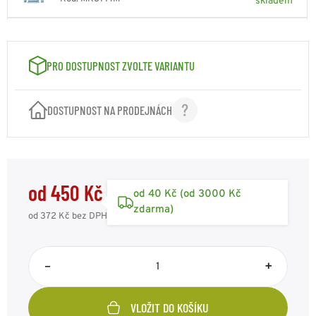
skladem
VELIKOST: L-54
450 Kč
Kód: MK8771L
dočasně nedostupné
PRO DOSTUPNOST ZVOLTE VARIANTU
VELIKOST: XL-56
450 Kč
Kód: MK8771XL
dočasně nedostupné
DOSTUPNOST NA PRODEJNÁCH
VELIKOST: XXL-58
450 Kč
Kód: MK8771XXL
skladem
od 450 Kč
VELIKOST: 3XL-60
450 Kč
od 40 Kč (od 3000 Kč
Kód: MK8771XL3
skladem
zdarma)
od 372 Kč
bez DPH
–
+
VLOŽIT DO KOŠÍKU