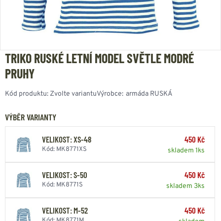
TRIKO RUSKÉ LETNÍ MODEL SVĚTLE MODRÉ
PRUHY
Kód produktu:
Zvolte variantu
Výrobce:
armáda RUSKÁ
VÝBĚR VARIANTY
VELIKOST: XS-48
450 Kč
Kód: MK8771XS
skladem 1ks
VELIKOST: S-50
450 Kč
Kód: MK8771S
skladem 3ks
VELIKOST: M-52
450 Kč
Kód: MK8771M