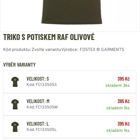
TRIKO S POTISKEM RAF OLIVOVÉ
Kód produktu:
Zvolte variantu
Výrobce:
FOSTEX ® GARMENTS
VÝBĚR VARIANTY
VELIKOST: S
395 Kč
Kód: FC133505S
skladem 3ks
VELIKOST: M
395 Kč
Kód: FC133505M
skladem 1ks
VELIKOST: L
395 Kč
Kód: FC133505L
skladem 1ks