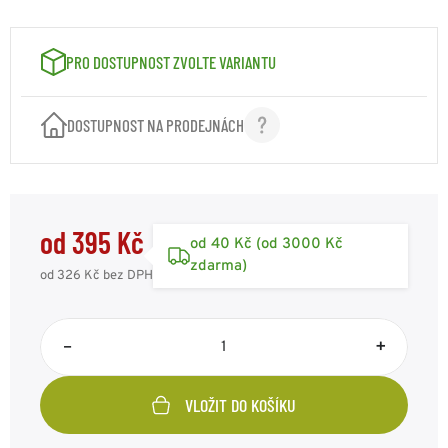
VELIKOST: XL
395 Kč
Kód: FC133505XL
skladem 2ks
PRO DOSTUPNOST ZVOLTE VARIANTU
VELIKOST: XXL
395 Kč
Kód: FC133505XXL
skladem 1ks
DOSTUPNOST NA PRODEJNÁCH
od 395 Kč
od 40 Kč (od 3000 Kč
zdarma)
od 326 Kč
bez DPH
–
+
VLOŽIT DO KOŠÍKU