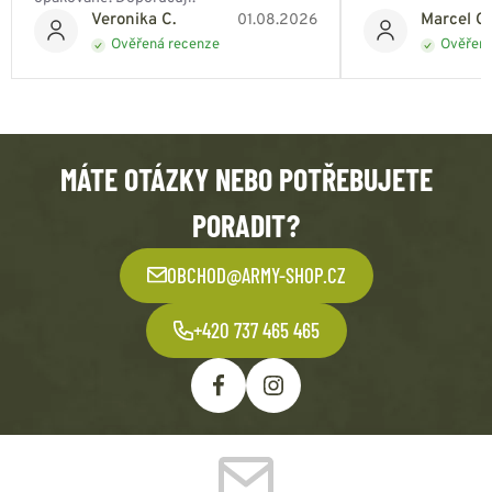
Veronika C.
Marcel Ch
01.08.2026
Ověřená recenze
Ověřená
MÁTE OTÁZKY NEBO POTŘEBUJETE
PORADIT?
OBCHOD@ARMY-SHOP.CZ
+420 737 465 465