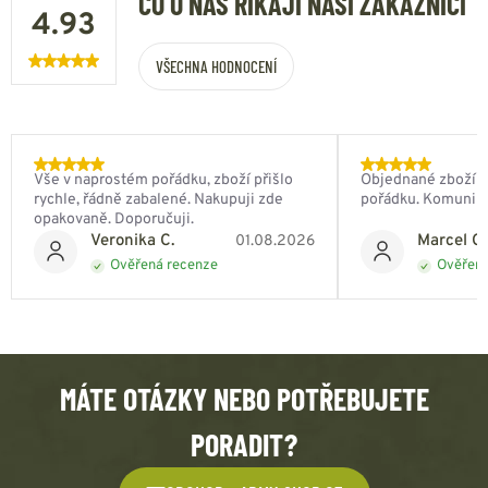
CO O NÁS ŘÍKAJÍ NAŠI ZÁKAZNÍCI
4.93
VŠECHNA HODNOCENÍ
Vše v naprostém pořádku, zboží přišlo
Objednané zboží do
rychle, řádně zabalené. Nakupuji zde
pořádku. Komunik
opakovaně. Doporučuji.
Veronika C.
Marcel Ch
01.08.2026
Ověřená recenze
Ověřená
MÁTE OTÁZKY NEBO POTŘEBUJETE
PORADIT?