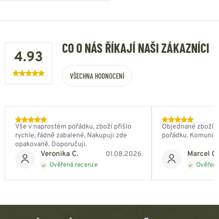
CO O NÁS ŘÍKAJÍ NAŠI ZÁKAZNÍCI
4.93
VŠECHNA HODNOCENÍ
Vše v naprostém pořádku, zboží přišlo
Objednané zboží do
rychle, řádně zabalené. Nakupuji zde
pořádku. Komunik
opakovaně. Doporučuji.
Veronika C.
Marcel Ch
01.08.2026
Ověřená recenze
Ověřená