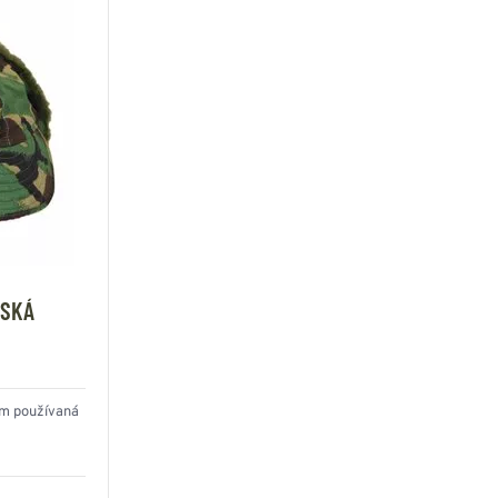
TSKÁ
kem používaná