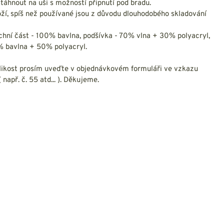
NESMEKY -
táhnout na uši s možností připnutí pod bradu.
protiskluzové návleky
ží, spíš než používané jsou z důvodu dlouhodobého skladování
KAMAŠE - holeňové
návleky
rchní část - 100% bavlna, podšívka - 70% vlna + 30% polyacryl,
OSTATNÍ
% bavlna + 50% polyacryl.
PŘÍSLUŠENSTVÍ
likost prosím uveďte v objednávkovém formuláři ve vzkazu
 např. č. 55 atd... ). Děkujeme.
ERMOPRÁDLO
VESTY
VESTY LETNÍ
NEZATEPLENÉ
VESTY ZATEPLENÉ