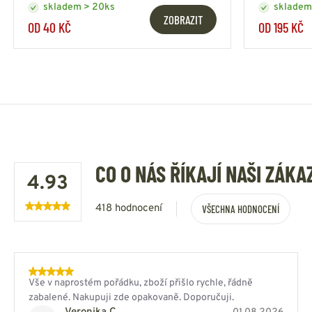
skladem > 20ks
skladem
ZOBRAZIT
OD 40 KČ
OD 195 KČ
CO O NÁS ŘÍKAJÍ NAŠI ZÁKA
4.93
418 hodnocení
VŠECHNA HODNOCENÍ
Vše v naprostém pořádku, zboží přišlo rychle, řádně
zabalené. Nakupuji zde opakovaně. Doporučuji.