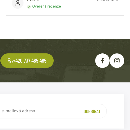
Petr B.
29.07.2026
Ověřená recenze
+420 737 465 465
ODEBÍRAT