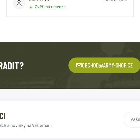
Marcel Ch.
30.07.2026
Ověřená recenze
RADIT?
OBCHOD@ARMY-SHOP.CZ
CI
ách a novinky na Váš email.