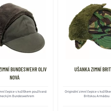
ZIMNÍ BUNDESWEHR OLIV
UŠANKA ZIMNÍ BRI
NOVÁ
imní čepice s kožíškem používaná
Originální zimní čepice s kožíš
meckým Bundeswehrem
Britskou Armádou