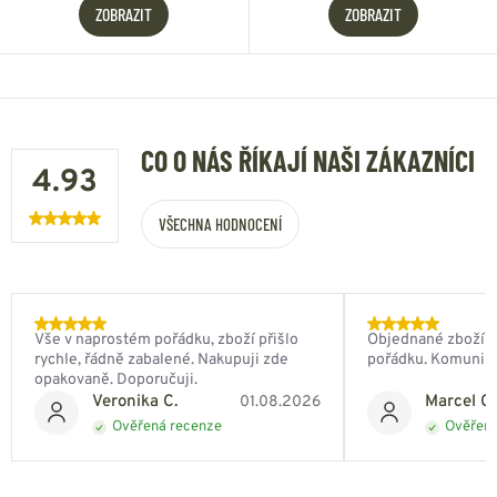
ZOBRAZIT
ZOBRAZIT
CO O NÁS ŘÍKAJÍ NAŠI ZÁKAZNÍCI
4.93
VŠECHNA HODNOCENÍ
Vše v naprostém pořádku, zboží přišlo
Objednané zboží do
rychle, řádně zabalené. Nakupuji zde
pořádku. Komunik
opakovaně. Doporučuji.
Veronika C.
Marcel Ch
01.08.2026
Ověřená recenze
Ověřená