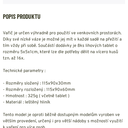
POPIS PRODUKTU
Vařič je určen výhradně pro použití ve venkovních prostorách.
Díky své nízké váze je možné jej mít v každé sadě na přežití a
tím vždy při sobě. Součástí dodávky je 8ks lihových tablet o
rozměru 5x5x1cm, které lze dle potřeby dělit na vícero kusů
tzn. až 16x.
Technické parametry :
- Rozměry složený : 115x90x30mm
- Rozměry rozložený : 115x90x60mm
- Hmotnost : 325g ( včetně tablet )
- Materiál : leštěný hliník
Tento model je oproti běžně dostupným modelům vyroben ve
větším provedení, určený i pro větší nádoby s možností využití
k vaření pro více osob.