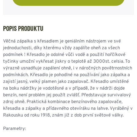
POPIS PRODUKTU
Věčná zápalka s křesadlem je geniálním nástrojem ve své
jednoduchosti, díky kterému vždy zapálíte oheň za všech
podmínek ! Křesadlo je odolné vůči vodě a použití hořčíkové
tyčinky umožní vykřesat jiskry o teplotě až 3000st. celsia. To
výrazně usnadňuje zapálení ohně, i v náročných povětrnostních
podmínkách. Křesadlo je pohodlné na používání jako zápalka a
zajistí jasný, velký plamen jako zapalovač. Křesadlo umístěné
na boku nádržky je vodotěsné a v případě, že v nádrži dojde
benzín, není problém jej použít zvlášť. Představuje survivalový
zdroj ohně. Praktická kombinace benzínového zapalovače,
křesadla a zápalky a přídavného otevíráku na lahve. Vyráběný v
Rakousku od roku 1918, znám již z dob první světové války.
Parametry: