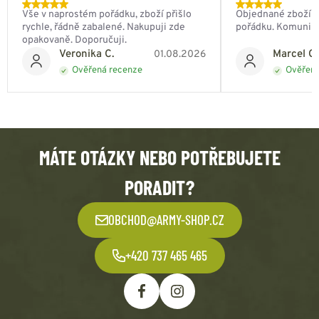
Vše v naprostém pořádku, zboží přišlo
Objednané zboží do
rychle, řádně zabalené. Nakupuji zde
pořádku. Komunik
opakovaně. Doporučuji.
Veronika C.
Marcel Ch
01.08.2026
Ověřená recenze
Ověřená
MÁTE OTÁZKY NEBO POTŘEBUJETE
PORADIT?
OBCHOD@ARMY-SHOP.CZ
+420 737 465 465