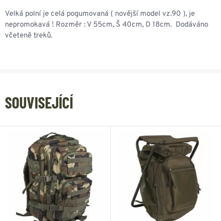
Velká polní je celá pogumovaná ( novější model vz.90 ), je
nepromokavá ! Rozměr : V 55cm, Š 40cm, D 18cm. Dodáváno
včeteně treků.
SOUVISEJÍCÍ