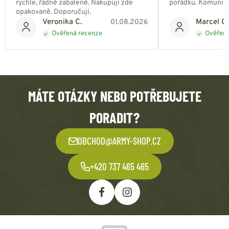
rychle, řádně zabalené. Nakupuji zde
pořádku. Komunik
opakovaně. Doporučuji.
Veronika C.
Marcel Ch
01.08.2026
Ověřená recenze
Ověřená
MÁTE OTÁZKY NEBO POTŘEBUJETE
PORADIT?
OBCHOD@ARMY-SHOP.CZ
+420 737 465 465