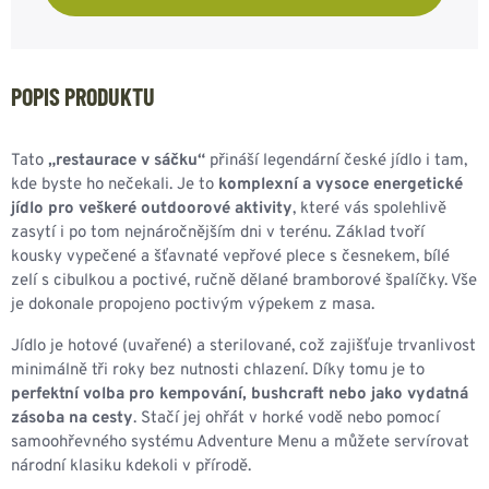
POPIS PRODUKTU
Tato
„restaurace v sáčku“
přináší legendární české jídlo i tam,
kde byste ho nečekali. Je to
komplexní a vysoce energetické
jídlo pro veškeré outdoorové aktivity
, které vás spolehlivě
zasytí i po tom nejnáročnějším dni v terénu. Základ tvoří
kousky vypečené a šťavnaté vepřové plece s česnekem, bílé
zelí s cibulkou a poctivé, ručně dělané bramborové špalíčky. Vše
je dokonale propojeno poctivým výpekem z masa.
Jídlo je hotové (uvařené) a sterilované, což zajišťuje trvanlivost
minimálně tři roky bez nutnosti chlazení. Díky tomu je to
perfektní volba pro kempování, bushcraft nebo jako vydatná
zásoba na cesty
. Stačí jej ohřát v horké vodě nebo pomocí
samoohřevného systému Adventure Menu a můžete servírovat
národní klasiku kdekoli v přírodě.