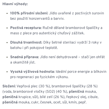
Hlavní výhody:
100% přírodní složení:
Jídlo uvařené z poctivých surovin
bez použití konzervantů a barviv.
Poctivá receptura:
Ručně dělané bramborové špalíčky a
maso z plece pro autentický chuťový zážitek.
Dlouhá trvanlivost:
Díky šetrné sterilaci vydrží 3 roky v
batohu i při pokojové teplotě.
Snadná příprava:
Jídlo není dehydrované – stačí jen ohřát
a okamžitě jíst.
Vysoká výživová hodnota:
Ideální porce energie a bílkovin
pro regeneraci po fyzickém výkonu.
Složení:
Vepřová plec (30 %), bramborové špalíčky (28 %)
(voda, bramborové vločky (SO2) (40 %),
pšeničná
mouka,
pšeničná
krupice, sůl), bílé zelí (26 %), řepkový olej, cibule,
pšeničná
mouka, cukr, česnek, ocet, sůl, kmín, pepř.