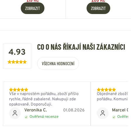
ZOBRAZIT
ZOBRAZIT
CO O NÁS ŘÍKAJÍ NAŠI ZÁKAZNÍCI
4.93
VŠECHNA HODNOCENÍ
Vše v naprostém pořádku, zboží přišlo
Objednané zboží do
rychle, řádně zabalené. Nakupuji zde
pořádku. Komunik
opakovaně. Doporučuji.
Veronika C.
Marcel Ch
01.08.2026
Ověřená recenze
Ověřená