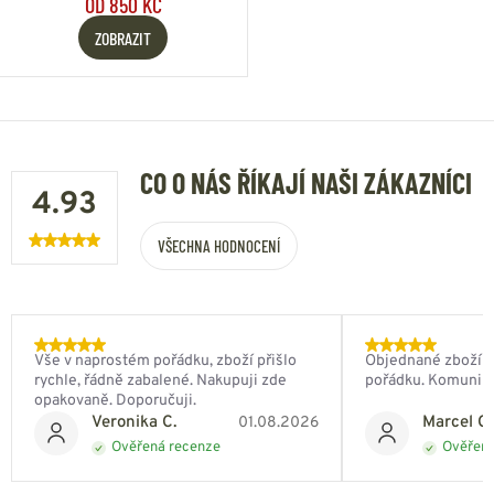
OD 850 KČ
ZOBRAZIT
CO O NÁS ŘÍKAJÍ NAŠI ZÁKAZNÍCI
4.93
VŠECHNA HODNOCENÍ
Vše v naprostém pořádku, zboží přišlo
Objednané zboží do
rychle, řádně zabalené. Nakupuji zde
pořádku. Komunik
opakovaně. Doporučuji.
Veronika C.
Marcel Ch
01.08.2026
Ověřená recenze
Ověřená