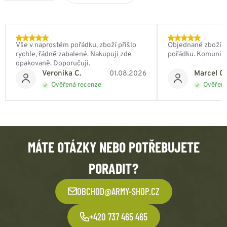
Vše v naprostém pořádku, zboží přišlo
Objednané zboží do
rychle, řádně zabalené. Nakupuji zde
pořádku. Komunik
opakovaně. Doporučuji.
Veronika C.
Marcel Ch
01.08.2026
Ověřená recenze
Ověřená
MÁTE OTÁZKY NEBO POTŘEBUJETE
PORADIT?
OBCHOD@ARMY-SHOP.CZ
+420 737 465 465