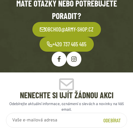
MÁTE OTÁZKY NEBO POTŘEBUJETE
PORADIT?
OBCHOD@ARMY-SHOP.CZ
+420 737 465 465
NENECHTE SI UJÍT ŽÁDNOU AKCI
Odebírejte aktuální informace, oznámení o slevách a novinky na Váš
email.
ODEBÍRAT