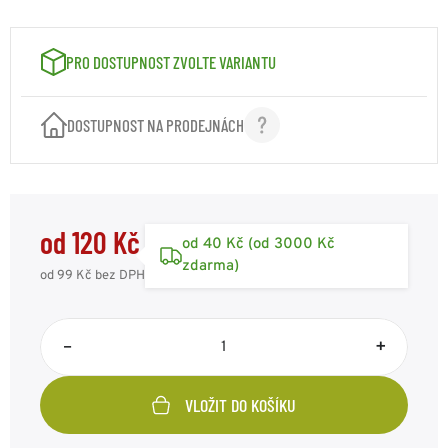
VELIKOST: 280/29
120 Kč
Kód: M384-280/29
skladem
PRO DOSTUPNOST ZVOLTE VARIANTU
VELIKOST: 290/30
120 Kč
Kód: M384-290/30
skladem 1ks
DOSTUPNOST NA PRODEJNÁCH
od 120 Kč
od 40 Kč (od 3000 Kč
zdarma)
od 99 Kč
bez DPH
–
+
VLOŽIT DO KOŠÍKU