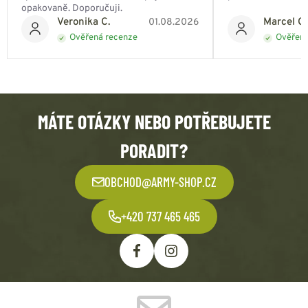
opakovaně. Doporučuji.
Veronika C.
Marcel Ch
01.08.2026
Ověřená recenze
Ověřená
MÁTE OTÁZKY NEBO POTŘEBUJETE
PORADIT?
OBCHOD@ARMY-SHOP.CZ
+420 737 465 465