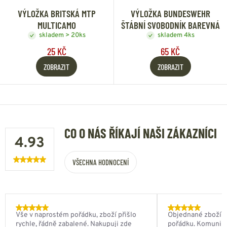
VÝLOŽKA BRITSKÁ MTP
VÝLOŽKA BUNDESWEHR
MULTICAMO
ŠTÁBNÍ SVOBODNÍK BAREVNÁ
skladem > 20ks
skladem 4ks
25 KČ
65 KČ
ZOBRAZIT
ZOBRAZIT
CO O NÁS ŘÍKAJÍ NAŠI ZÁKAZNÍCI
4.93
VŠECHNA HODNOCENÍ
Vše v naprostém pořádku, zboží přišlo
Objednané zboží do
rychle, řádně zabalené. Nakupuji zde
pořádku. Komunik