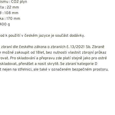
ismu : CO2 plyn
išta : 22 mm
ně : 108 mm
lka : 170 mm
 400 g
od k použití v českém jazyce je součást dodávky.
 zbraní dle českého zákona o zbraních č. 13/2021 Sb. Zbraně
e možné zakoupit od 18let, bez nutnosti vlastnit zbrojní průkaz
trovat. Pro skladování a přepravu zde platí stejně jako pro ostré
skladovat, přenášet a nosit skrytě. Se zbraní kategorie D
t nejen na střelnici, ale také v označeném bezpečném prostoru.