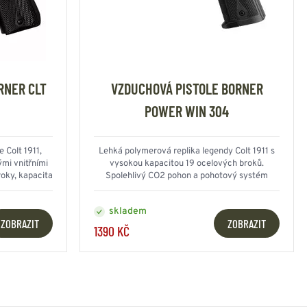
RNER CLT
VZDUCHOVÁ PISTOLE BORNER
POWER WIN 304
 Colt 1911,
Lehká polymerová replika legendy Colt 1911 s
mi vnitřními
vysokou kapacitou 19 ocelových broků.
roky, kapacita
Spolehlivý CO2 pohon a pohotový systém
střelby pro maximální zábavu.
skladem
ZOBRAZIT
ZOBRAZIT
1390 KČ