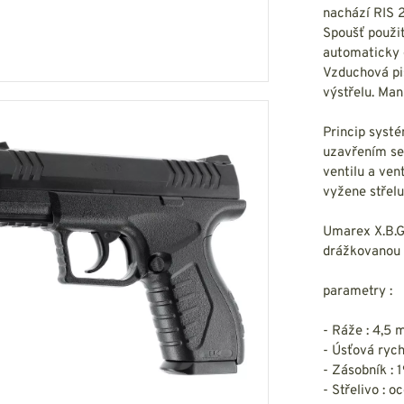
HOUPACÍ
HMYZU
nachází RIS 2
OSTATNÍ
Spoušť použi
IKRÝVKY
automaticky 
Vzduchová pi
NSTVÍ
výstřelu. Man
Princip syst
uzavřením se 
Y...
ventilu a ven
vyžene střelu
OVOVÉ
SVETRY
T
AKTICKÉ
Umarex X.B.G
REVNÉ
STATNÍ
drážkovanou 
VÉ
NÍ
parametry :
DOPLŇKY
- Ráže : 4,5
- Úsťová ryc
- Zásobník : 
- Střelivo : 