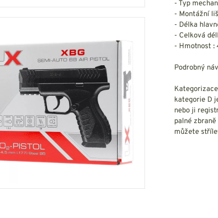
- Typ mechan
- Montážní l
- Délka hlav
- Celková dé
- Hmotnost :
Podrobný náv
Kategorizace
kategorie D j
nebo ji regis
palné zbraně 
můžete stříle