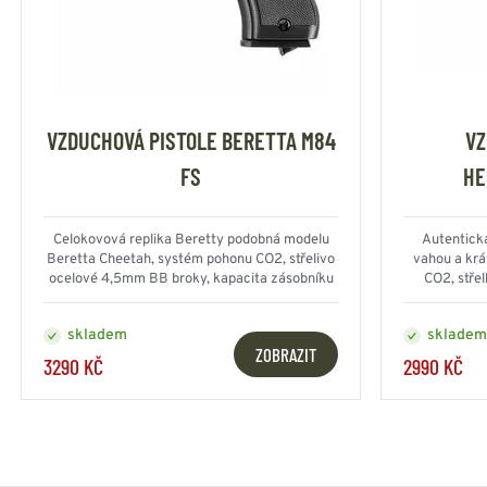
VZDUCHOVÁ PISTOLE BERETTA M84
VZ
FS
HE
Celokovová replika Beretty podobná modelu
Autentická
Beretta Cheetah, systém pohonu CO2, střelivo
vahou a krá
ocelové 4,5mm BB broky, kapacita zásobníku
CO2, stře
17 BB
skladem
skladem
ZOBRAZIT
3290 KČ
2990 KČ