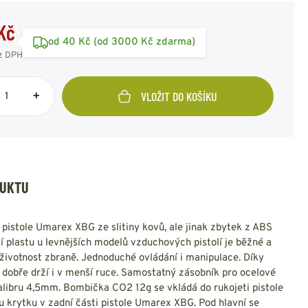
SPOJOVACÍ PRVKY
ZIMNÍ PŘEVLEČNÍKY
SAKA
RUSKÁ ARMÁDA
OSTATNÍ
OSTATNÍ
AMERICKÁ ARMÁDA
Kč
KAMUFLÁŽNÍ
ODZNAKY - OSTATNÍ
od 40 Kč (od 3000 Kč zdarma)
POTŘEBY
VÝLOŽKY
z DPH
HODNOSTI
+
VLOŽIT DO KOŠÍKU
UNIČNÍ BEDNY
PUŠKOHLEDY
PASKY - KŠANDY -
OBUV - PONOŽKY -
BATERKY - ČELOVKY -
DRAVOTNÍ POTŘEBY
REKY
PŘÍSLUŠENSTVÍ
SVÍTIDLA
VOJENSKÝ ORIGINÁL
PEVNÉ PŘIBLÍŽENÍ
OPASEK TENKÝ
DESIGNOVÉ A
OBUV POLNÍ
VARIABILNÍ
ČELOVÉ SVÍTILNY
LÉKÁRNIČKY
DUKTU
OPASEK ŠIROKÝ
STYLOVÉ
OBUV ZIMNÍ
PŘIBLÍŽENÍ
BATERKY
OBVAZY a ŠKRTIDLA
KŠANDY - ŠLE
OBUV OSTATNÍ
DOPLŇKY
POMOCNÝ MATERIÁL
TREKY - POPRUHY
HOLINKY - GUMÁKY -
OSTATNÍ
BRAŠNY, IFAK
pistole Umarex XBG ze slitiny kovů, ale jinak zbytek z ABS
OSTATNÍ
GALOŠE
OSTATNÍ POTŘEBY
tí plastu u levnějších modelů vzduchových pistolí je běžné a
PONOŽKY
životnost zbraně. Jednoduché ovládání i manipulace. Díky
ČISTÍCÍ
dobře drží i v menší ruce. Samostatný zásobník pro ocelové
PROSTŘEDKY
alibru 4,5mm. Bombička CO2 12g se vkládá do rukojeti pistole
STÉLKY - VLOŽKY
 krytku v zadní části pistole Umarex XBG. Pod hlavní se