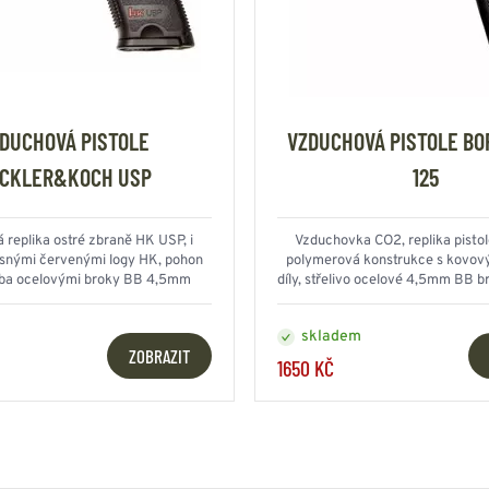
DUCHOVÁ PISTOLE
VZDUCHOVÁ PISTOLE BO
CKLER&KOCH USP
125
 replika ostré zbraně HK USP, i
Vzduchovka CO2, replika pistole
snými červenými logy HK, pohon
polymerová konstrukce s kovový
lba ocelovými broky BB 4,5mm
díly, střelivo ocelové 4,5mm BB b
zásobníku 20 BB
skladem
ZOBRAZIT
1650 KČ