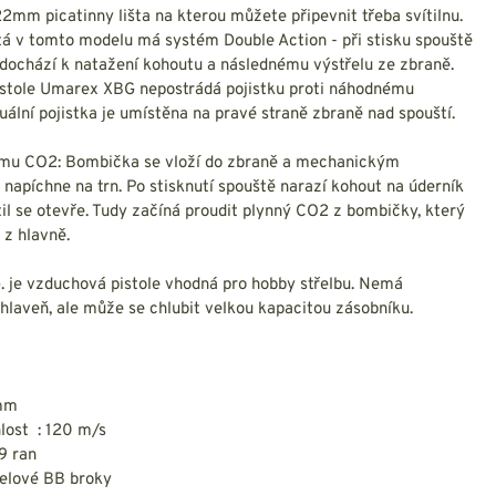
NESMEKY -
2mm picatinny lišta na kterou můžete připevnit třeba svítilnu.
protiskluzové návleky
tá v tomto modelu má systém Double Action - při stisku spouště
KAMAŠE - holeňové
dochází k natažení kohoutu a následnému výstřelu ze zbraně.
návleky
stole Umarex XBG nepostrádá pojistku proti náhodnému
OSTATNÍ
uální pojistka je umístěna na pravé straně zbraně nad spouští.
PŘÍSLUŠENSTVÍ
ému CO2: Bombička se vloží do zbraně a mechanickým
napíchne na trn. Po stisknutí spouště narazí kohout na úderník
til se otevře. Tudy začíná proudit plynný CO2 z bombičky, který
 z hlavně.
ERMOPRÁDLO
VESTY
. je vzduchová pistole vhodná pro hobby střelbu. Nemá
VESTY LETNÍ
hlaveň, ale může se chlubit velkou kapacitou zásobníku.
NEZATEPLENÉ
VESTY ZATEPLENÉ
 mm
hlost : 120 m/s
19 ran
ocelové BB broky