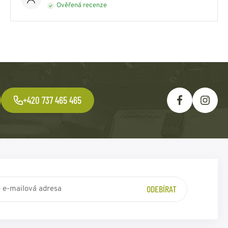
Ověřená recenze
+420 737 465 465
ODEBÍRAT