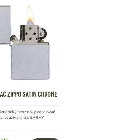
AČ ZIPPO SATIN CHROME
í Americký benzínový zapalovač
po, používaný u US ARMY
 2ks