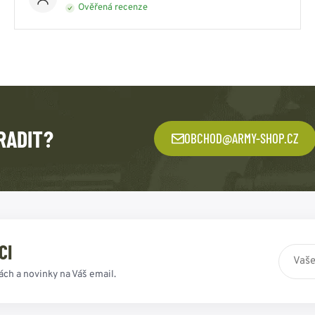
Ověřená recenze
RADIT?
OBCHOD@ARMY-SHOP.CZ
CI
ách a novinky na Váš email.