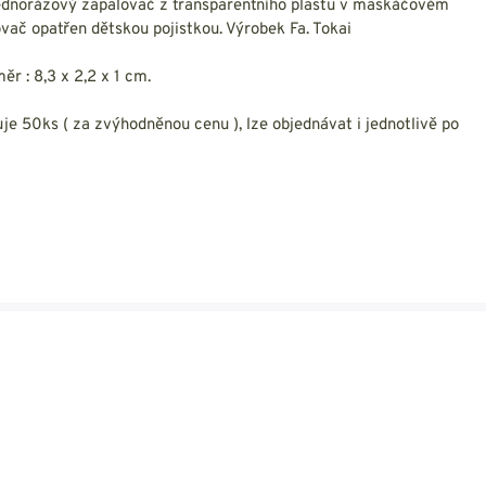
NESMEKY -
dnorázový zapalovač z transparentního plastu v maskáčovém
protiskluzové návleky
vač opatřen dětskou pojistkou. Výrobek Fa. Tokai
KAMAŠE - holeňové
návleky
ěr : 8,3 x 2,2 x 1 cm.
OSTATNÍ
PŘÍSLUŠENSTVÍ
je 50ks ( za zvýhodněnou cenu ), lze objednávat i jednotlivě po
ERMOPRÁDLO
VESTY
VESTY LETNÍ
NEZATEPLENÉ
VESTY ZATEPLENÉ