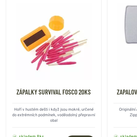
ZÁPALKY SURVIVAL FOSCO 20KS
ZAPALOV
Hoří v hustém dešti i když jsou mokré, určené
Origináln
do extrémních podmínek, voděodolný přepravní
Zip
obal
skladem 8ks
skladem