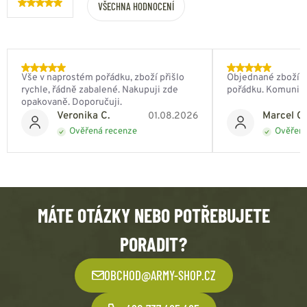
VŠECHNA HODNOCENÍ
Vše v naprostém pořádku, zboží přišlo
Objednané zboží do
rychle, řádně zabalené. Nakupuji zde
pořádku. Komunik
opakovaně. Doporučuji.
Veronika C.
Marcel Ch
01.08.2026
Ověřená recenze
Ověřená
MÁTE OTÁZKY NEBO POTŘEBUJETE
PORADIT?
OBCHOD@ARMY-SHOP.CZ