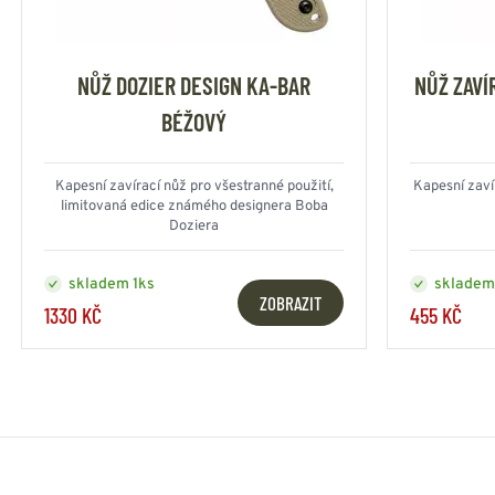
NŮŽ DOZIER DESIGN KA-BAR
NŮŽ ZAVÍ
BÉŽOVÝ
Kapesní zavírací nůž pro všestranné použití,
Kapesní zaví
limitovaná edice známého designera Boba
Doziera
skladem 1ks
skladem
ZOBRAZIT
1330 KČ
455 KČ