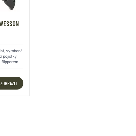
 WESSON
oint, vyrobená
í pojistky
a flipperem
ZOBRAZIT