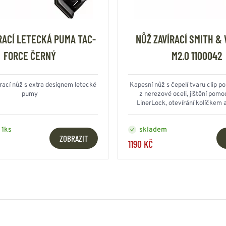
RACÍ LETECKÁ PUMA TAC-
NŮŽ ZAVÍRACÍ SMITH &
FORCE ČERNÝ
M2.0 1100042
rací nůž s extra designem letecké
Kapesní nůž s čepelí tvaru clip p
pumy
z nerezové oceli, jištění pomoc
LinerLock, otevírání kolíčkem 
 1ks
skladem
ZOBRAZIT
1190 KČ