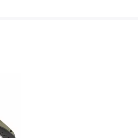
NESMEKY -
protiskluzové návleky
KAMAŠE - holeňové
návleky
OSTATNÍ
PŘÍSLUŠENSTVÍ
ERMOPRÁDLO
VESTY
VESTY LETNÍ
NEZATEPLENÉ
VESTY ZATEPLENÉ