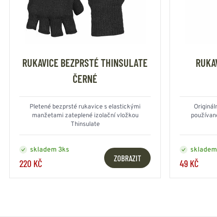
RUKAVICE BEZPRSTÉ THINSULATE
RUKA
ČERNÉ
Pletené bezprsté rukavice s elastickými
Originál
manžetami zateplené izolační vložkou
používan
Thinsulate
skladem 3ks
skladem
ZOBRAZIT
220 KČ
49 KČ