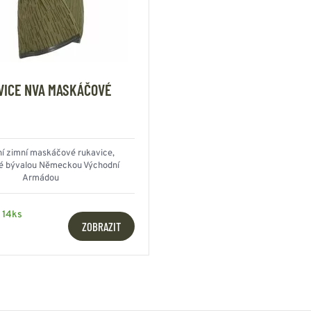
VICE NVA MASKÁČOVÉ
ní zimní maskáčové rukavice,
é bývalou Německou Východní
Armádou
 14ks
ZOBRAZIT