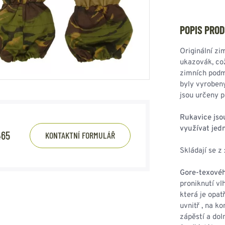
HOUPACÍ
HMYZU
OSTATNÍ
IKRÝVKY
POPIS PRO
NSTVÍ
Originální zi
ukazovák, což
zimních podm
byly vyroben
Y...
jsou určeny 
OVOVÉ
SVETRY
T
Rukavice jsou
AKTICKÉ
využívat jedn
465
KONTAKTNÍ FORMULÁŘ
REVNÉ
STATNÍ
VÉ
NÍ
Skládají se z 
Gore-texové
DOPLŇKY
proniknutí vl
která je opat
uvnitř , na k
zápěstí a dol