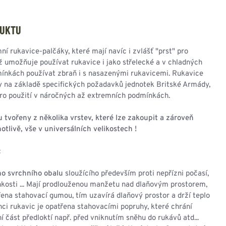
NESMEKY -
protiskluzové návleky
KAMAŠE - holeňové
DUKTU
návleky
OSTATNÍ
mní rukavice-palčáky, které mají navíc i zvlášť "prst" pro
PŘÍSLUŠENSTVÍ
 umožňuje používat rukavice i jako střelecké a v chladných
ínkách používat zbraň i s nasazenými rukavicemi. Rukavice
y na základě specifických požadavků jednotek Britské Armády,
pro použití v náročných až extremních podmínkách.
ERMOPRÁDLO
VESTY
 tvořeny z několika vrstev, které lze zakoupit a zároveň
otlivě, vše v universálních velikostech !
VESTY LETNÍ
NEZATEPLENÉ
:
VESTY ZATEPLENÉ
ho svrchního obalu
sloužícího především proti nepřízni počasí,
hkosti ... Mají prodlouženou manžetu nad dlaňovým prostorem,
řena stahovací gumou, tím uzavírá dlaňový prostor a drží teplo
onci rukavic je opatřena stahovacími popruhy, které chrání
ní část předloktí např. před vniknutím sněhu do rukávů atd...