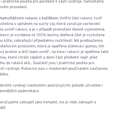
 i praktické poutka pro pověšení k části výstroje. Samostatný
vovém provedení.
kamuflážních rukavic s kožíškem
. Vnitřní část rukavic tvoří
ožešina s upínáním na suchý zip, která zaručuje zachování
la uvnitř rukavic a je v případě promočení libolně vyjimatelná.
ukavic je vyrobena ze 100% bavlny, dlaňová část je vyztužena
vou kůže, zabraňující případnému roztrhnutí. Má prodlouženou
dlaňovým prostorem, která je opatřena stahovací gumou, tím
vý prostor a drží teplo uvnitř , na konci rukavic je opatřena také
ou, které chrání zápěstí a dolní část předloktí např. před
hu do rukávů atd... Součástí jsou i praktické poutka pro
ásti výstroje. Rukavice jsou v maskování používaném současnou
ádou.
evším vynikají vlastnostmi poskytujícimi pohodlí uživatele i
remnějších podmínkách.
oručujeme zakoupit jako komplet, lze je však zakoupit a
ášť.