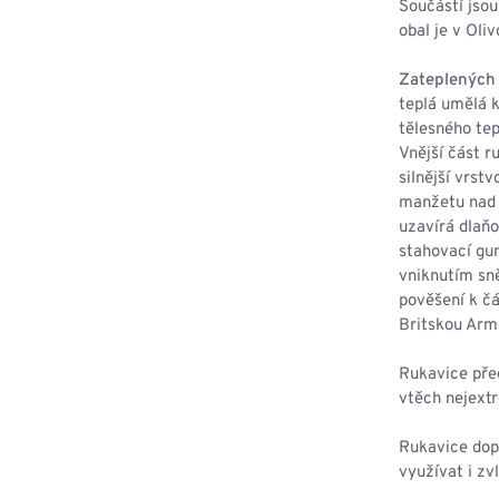
Součástí jsou
obal je v Oli
Zateplených 
teplá umělá k
tělesného tep
Vnější část r
silnější vrst
manžetu nad 
uzavírá dlaňo
stahovací gum
vniknutím sně
pověšení k č
Britskou Arm
Rukavice před
vtěch nejext
Rukavice dop
využívat i zvl