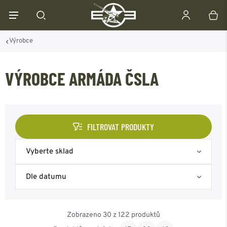
Výrobce
VÝROBCE ARMÁDA ČSLA
FILTROVAT PRODUKTY
Vyberte sklad
Skladem na eshopu
Dle datumu
Skladem Frýdek-Místek
Nejoblíbenější
Zobrazeno 30 z 122 produktů
Skladem Ostrava
Od nejnovějšího