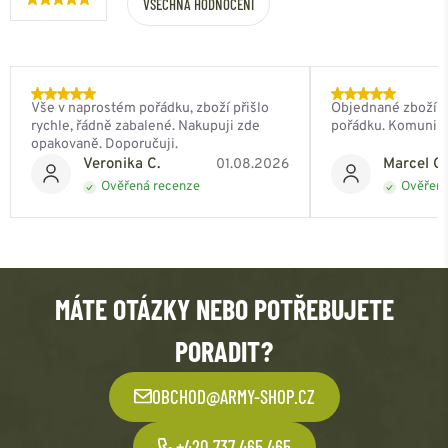
VŠECHNA HODNOCENÍ
Vše v naprostém pořádku, zboží přišlo
Objednané zboží do
rychle, řádně zabalené. Nakupuji zde
pořádku. Komunik
opakovaně. Doporučuji.
Veronika C.
Marcel Ch
01.08.2026
Ověřená recenze
Ověřená
MÁTE OTÁZKY NEBO POTŘEBUJETE
PORADIT?
OBCHOD@ARMY-SHOP.CZ
+420 737 465 465