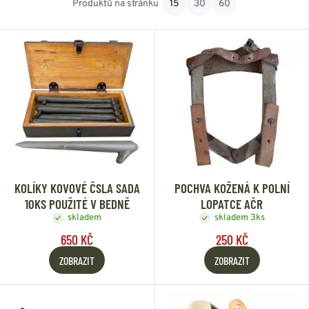
Produktů na stránku
15
30
60
Od nejlevnějšího
Od nejdražšího
KOLÍKY KOVOVÉ ČSLA SADA
POCHVA KOŽENÁ K POLNÍ
10KS POUŽITÉ V BEDNĚ
LOPATCE AČR
skladem
skladem 3ks
650 KČ
250 KČ
ZOBRAZIT
ZOBRAZIT