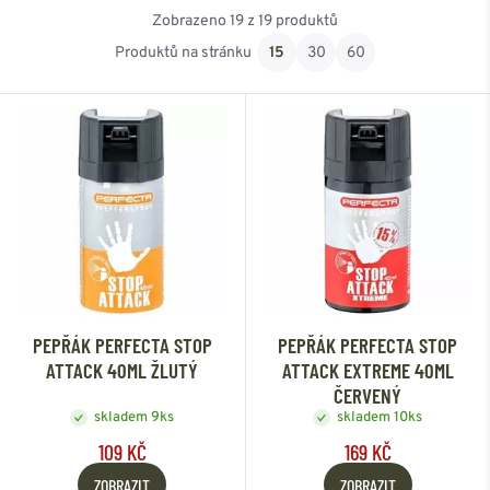
Zobrazeno 19 z 19 produktů
Skladem Ostrava
Od nejnovějšího
Produktů na stránku
15
30
60
Od nejlevnějšího
Od nejdražšího
PEPŘÁK PERFECTA STOP
PEPŘÁK PERFECTA STOP
ATTACK 40ML ŽLUTÝ
ATTACK EXTREME 40ML
ČERVENÝ
skladem 9ks
skladem 10ks
109 KČ
169 KČ
ZOBRAZIT
ZOBRAZIT