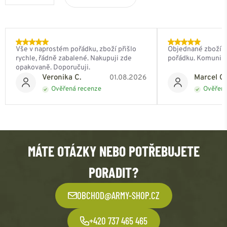
Vše v naprostém pořádku, zboží přišlo
Objednané zboží do
rychle, řádně zabalené. Nakupuji zde
pořádku. Komunik
opakovaně. Doporučuji.
Veronika C.
Marcel Ch
01.08.2026
Ověřená recenze
Ověřená
MÁTE OTÁZKY NEBO POTŘEBUJETE
PORADIT?
OBCHOD@ARMY-SHOP.CZ
+420 737 465 465