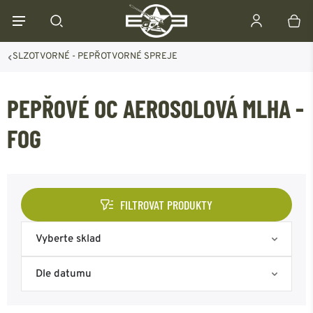
SLZOTVORNÉ - PEPŘOTVORNÉ SPREJE
PEPŘOVÉ OC AEROSOLOVÁ MLHA -
FOG
FILTROVAT PRODUKTY
Vyberte sklad
Skladem na eshopu
Dle datumu
Skladem Frýdek-Místek
Nejoblíbenější